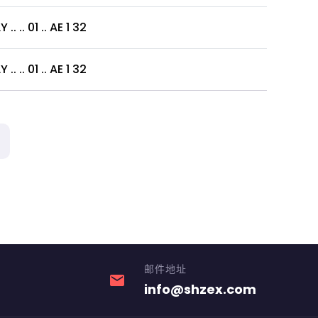
. .. 01 .. AE 1 32
 .. 01 .. AE 1 32
邮件地址
email
info@shzex.com