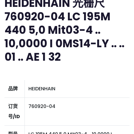
HEIDENHAIN 光栅尺
760920-04 LC 195M
440 5,0 Mit03-4 ..
10,0000 I 0MS14-LY .. ..
01 .. AE 1 32
品牌
HEIDENHAIN
订货
760920-04
号/ID