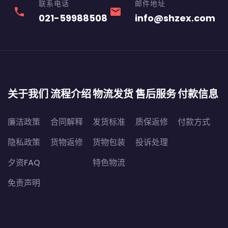
联系电话
邮件地址
phone
email
021-59988508
info@shzex.com
关于我们
流程介绍
物流发货
售后服务
付款信息
廉洁政策
合同解释
发货标准
质保返修
付款方式
隐私政策
货物返修
货物包装
投诉处理
夕资FAQ
特色物流
免责声明