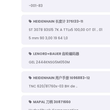
-001-83
HEIDENHAIN 长度计 375133-11
ST 3078 93S15 7K A TTLx5 100,00 OT 01 .. 01
5 mm 90 3,00 19 64 1,0
LENORD+BAUER 齿轮编码器
GEL 2444KNSG5M050M
HEIDENHAIN 用户手册 1096883-12
TNC 620/81760x-03 BH de ..
MAPAL 刀柄 30871660