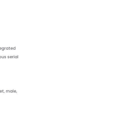
tegrated
us serial
et, male,