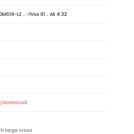
0MS14-LZ .. ~1Vss 01 .. AE 4 32
om/download
th large cross