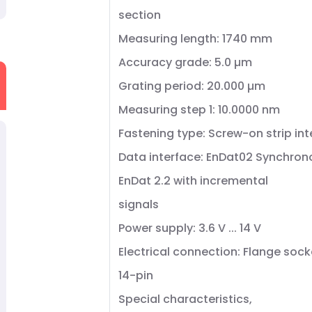
section
Measuring length: 1740 mm
Accuracy grade: 5.0 µm
Grating period: 20.000 µm
Measuring step 1: 10.0000 nm
Fastening type: Screw-on strip in
Data interface: EnDat02 Synchrono
EnDat 2.2 with incremental
signals
Power supply: 3.6 V ... 14 V
Electrical connection: Flange sock
14-pin
Special characteristics,