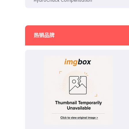
HydroChuck Compensation
热销品牌