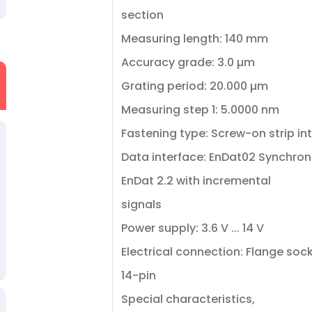
section
Measuring length: 140 mm
Accuracy grade: 3.0 µm
Grating period: 20.000 µm
Measuring step 1: 5.0000 nm
Fastening type: Screw-on strip in
Data interface: EnDat02 Synchron
EnDat 2.2 with incremental
signals
Power supply: 3.6 V ... 14 V
Electrical connection: Flange sock
14-pin
Special characteristics,