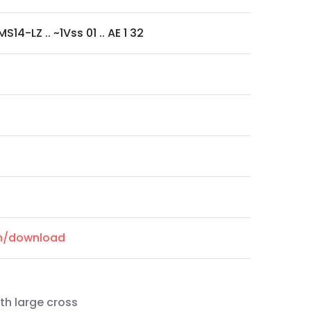
S14-LZ .. ~1Vss 01 .. AE 1 32
om/download
th large cross