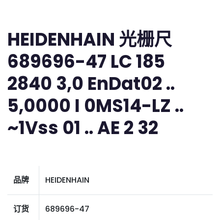
HEIDENHAIN 光栅尺
689696-47 LC 185
2840 3,0 EnDat02 ..
5,0000 I 0MS14-LZ ..
~1Vss 01 .. AE 2 32
品牌
HEIDENHAIN
订货
689696-47