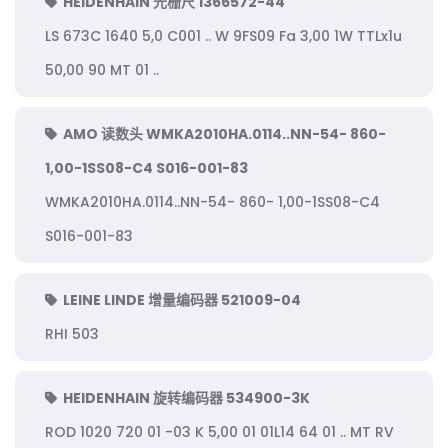
HEIDENHAIN 光栅尺 1366572-44
LS 673C 1640 5,0 C001 .. W 9FS09 Fa 3,00 1W TTLx1u
50,00 90 MT 01 ..
AMO 读数头 WMKA2010HA.0114..NN-54- 860-
1,00-1SS08-C4 S016-001-83
WMKA2010HA.0114..NN-54- 860- 1,00-1SS08-C4
S016-001-83
LEINE LINDE 增量编码器 521009-04
RHI 503
HEIDENHAIN 旋转编码器 534900-3K
ROD 1020 720 01 -03 K 5,00 01 01L14 64 01 .. MT RV