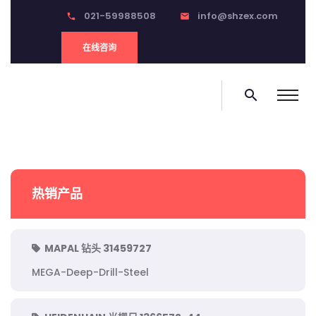
021-59988508
info@shzex.com
phone
email
在线咨询
search
热销产品
MAPAL 钻头 31459727
MEGA-Deep-Drill-Steel