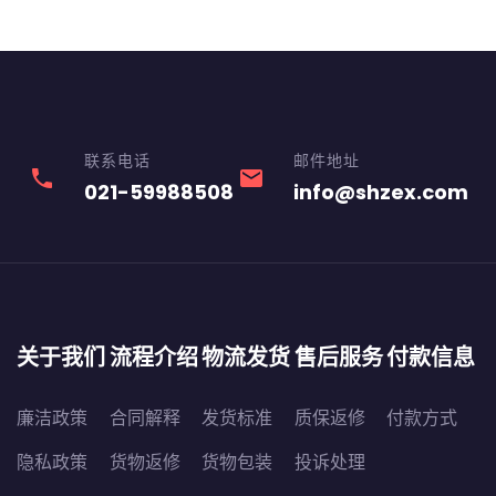
联系电话
邮件地址
phone
email
021-59988508
info@shzex.com
关于我们
流程介绍
物流发货
售后服务
付款信息
廉洁政策
合同解释
发货标准
质保返修
付款方式
隐私政策
货物返修
货物包装
投诉处理