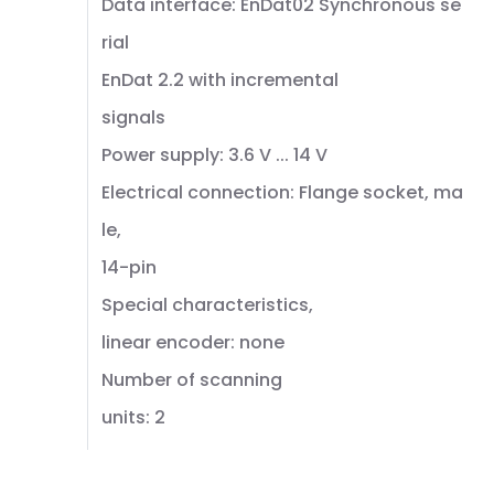
Data interface: EnDat02 Synchronous se
rial
EnDat 2.2 with incremental
signals
Power supply: 3.6 V ... 14 V
Electrical connection: Flange socket, ma
le,
14-pin
Special characteristics,
linear encoder: none
Number of scanning
units: 2