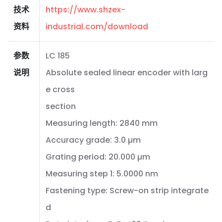
技术
https://www.shzex-
资料
industrial.com/download
参数
LC 185
说明
Absolute sealed linear encoder with larg
e cross
section
Measuring length: 2840 mm
Accuracy grade: 3.0 µm
Grating period: 20.000 µm
Measuring step 1: 5.0000 nm
Fastening type: Screw-on strip integrate
d