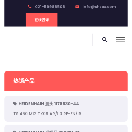
021-59988508
info@shzex.com
phone
email
在线咨询
search
热销产品
HEIDENHAIN 测头 1178530-44
TS 460 M12 TK09 AR/I 0 RF-EN/IR ..