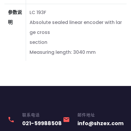
参数说
LC 193F
明
Absolute sealed linear encoder with lar
ge cross
section
Measuring length: 3040 mm
联系电话
邮件地址
phone
email
021-59988508
info@shzex.com