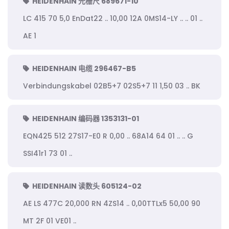
HEIDENHAIN 光栅尺 689671-10
LC 415 70 5,0 EnDat22 .. 10,00 12A 0MS14-LY .. .. 01 ..
AE 1
HEIDENHAIN 电缆 296467-B5
Verbindungskabel 02B5+7 02S5+7 11 1,50 03 .. BK
HEIDENHAIN 编码器 1353131-01
EQN425 512 27S17-E0 R 0,00 .. 68A14 64 01 .. .. G
SSI41r1 73 01 ..
HEIDENHAIN 读数头 605124-02
AE LS 477C 20,000 RN 4ZS14 .. 0,00TTLx5 50,00 90
MT 2F 01 VE01 ..