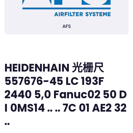
AFS
HEIDENHAIN 光栅尺
557676-45 LC 193F
2440 5,0 Fanuc02 50 D
I 0MS14 .. .. 7C 01 AE2 32
..