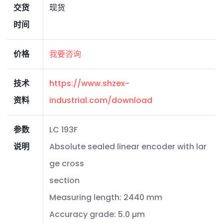
交货
现货
时间
价格
我要咨询
技术
https://www.shzex-
资料
industrial.com/download
参数
LC 193F
说明
Absolute sealed linear encoder with lar
ge cross
section
Measuring length: 2440 mm
Accuracy grade: 5.0 µm