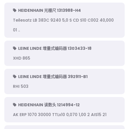
HEIDENHAIN 光栅尺 1313988-H4
Teilesatz LB 383C 9240 5,0 S CD S10 C002 40,000
01 ..
LEINE LINDE 增量式编码器 1303433-18
XHD 865
LEINE LINDE 增量式编码器 392911-B1
RHI 503
HEIDENHAIN 读数头 1214994-12
AK ERP 1070 30000 TTLx10 0,070 1,00 2 AIS15 21