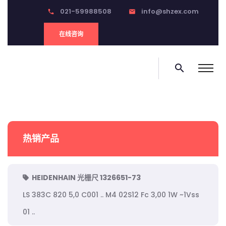
021-59988508
info@shzex.com
phone
email
在线咨询
search
热销产品
HEIDENHAIN 光栅尺 1326651-73
LS 383C 820 5,0 C001 .. M4 02S12 Fc 3,00 1W ~1Vss
01 ..