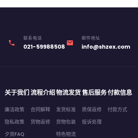
联系电话
邮件地址
phone
email
021-59988508
info@shzex.com
关于我们
流程介绍
物流发货
售后服务
付款信息
廉洁政策
合同解释
发货标准
质保返修
付款方式
隐私政策
货物返修
货物包装
投诉处理
夕资FAQ
特色物流