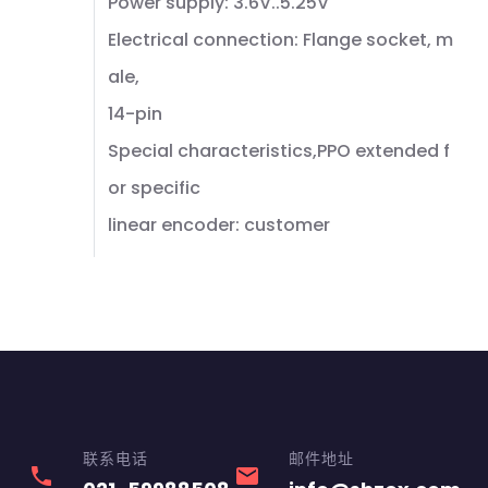
Power supply: 3.6V..5.25V
Electrical connection: Flange socket, m
ale,
14-pin
Special characteristics,PPO extended f
or specific
linear encoder: customer
联系电话
邮件地址
phone
email