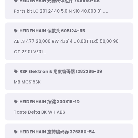
HEIDENHAIN 光栅尺体组件 748880-AB
Parts kit LC 201 2440 5,0 N S10 40,000 01 .. ..
HEIDENHAIN 读数头 605124-55
AE LS 477 20,000 RW 4ZS14 .. 0,00TTLx5 50,00 90
OT 2F 01 VE01 ..
RSF Elektronik 角度编码器 1283285-39
MB MCS15SK
HEIDENHAIN 按键 330816-1D
Taste Delta BK WH ABS
HEIDENHAIN 旋转编码器 376880-54