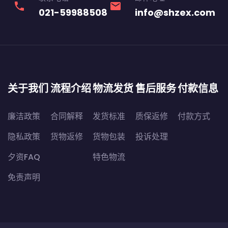
phone
email
021-59988508
info@shzex.com
关于我们
流程介绍
物流发货
售后服务
付款信息
廉洁政策
合同解释
发货标准
质保返修
付款方式
隐私政策
货物返修
货物包装
投诉处理
夕资FAQ
特色物流
免责声明