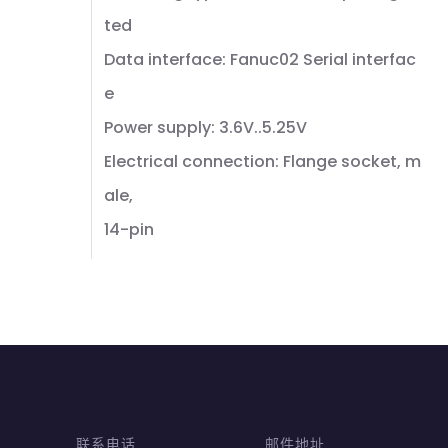
ted
Data interface: Fanuc02 Serial interfac
e
Power supply: 3.6V..5.25V
Electrical connection: Flange socket, m
ale,
14-pin
联系电话
邮件地址