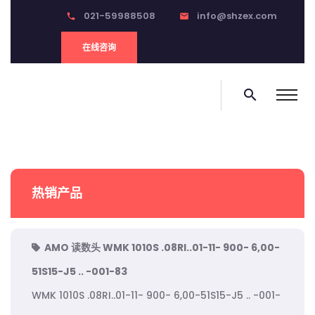
021-59988508
info@shzex.com
phone
email
在线咨询
search
热销产品
AMO 读数头 WMK 1010S .08RI..01-11- 900- 6,00-
51S15-J5 .. -001-83
WMK 1010S .08RI..01-11- 900- 6,00-51S15-J5 .. -001-