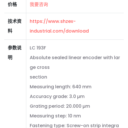
价格
我要咨询
技术资
https://www.shzex-
料
industrial.com/download
参数说
LC 193F
明
Absolute sealed linear encoder with lar
ge cross
section
Measuring length: 640 mm
Accuracy grade: 3.0 µm
Grating period: 20.000 µm
Measuring step: 10 nm
Fastening type: Screw-on strip integra