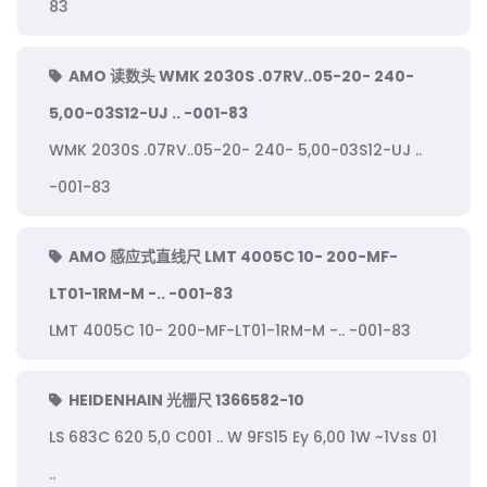
83
AMO 读数头 WMK 2030S .07RV..05-20- 240-
5,00-03S12-UJ .. -001-83
WMK 2030S .07RV..05-20- 240- 5,00-03S12-UJ ..
-001-83
AMO 感应式直线尺 LMT 4005C 10- 200-MF-
LT01-1RM-M -.. -001-83
LMT 4005C 10- 200-MF-LT01-1RM-M -.. -001-83
HEIDENHAIN 光栅尺 1366582-10
LS 683C 620 5,0 C001 .. W 9FS15 Ey 6,00 1W ~1Vss 01
..