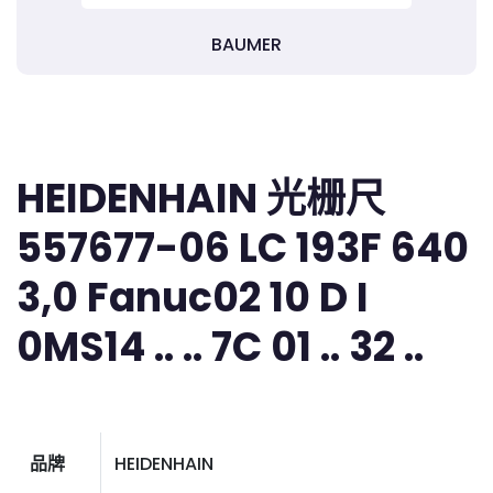
BAUMER
HEIDENHAIN 光栅尺
557677-06 LC 193F 640
3,0 Fanuc02 10 D I
0MS14 .. .. 7C 01 .. 32 ..
品牌
HEIDENHAIN