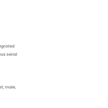
tegrated
us serial
et, male,