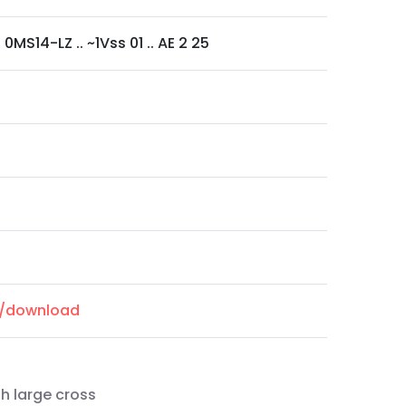
 0MS14-LZ .. ~1Vss 01 .. AE 2 25
m/download
h large cross