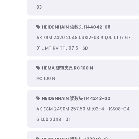
83
HEIDENHAIN 读数头 1144042-08
AK ERM 2420 2048 03S12-03 R 1,00 01 17 67
01 .. MT RV TTL 07 6 .. SD
HEMA 旋转夹具 RC 100 N
RC 100 N
HEIDENHAIN 读数头 1144243-02
AK ECM 2490M 257,50 Mit03-4 .. 1SS08-C4
6 1,00 2048 .. 01