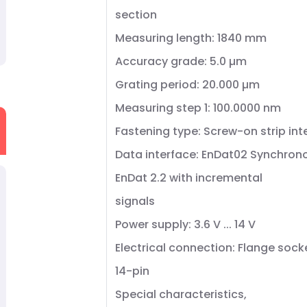
section
Measuring length: 1840 mm
Accuracy grade: 5.0 µm
Grating period: 20.000 µm
Measuring step 1: 100.0000 nm
Fastening type: Screw-on strip in
Data interface: EnDat02 Synchrono
EnDat 2.2 with incremental
signals
Power supply: 3.6 V ... 14 V
Electrical connection: Flange sock
14-pin
Special characteristics,