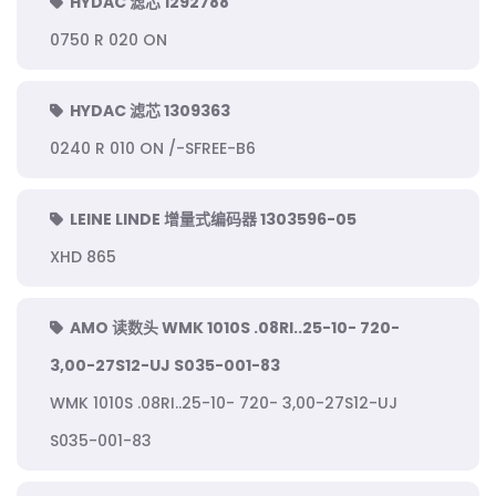
HYDAC 滤芯 1292788
0750 R 020 ON
HYDAC 滤芯 1309363
0240 R 010 ON /-SFREE-B6
LEINE LINDE 增量式编码器 1303596-05
XHD 865
AMO 读数头 WMK 1010S .08RI..25-10- 720-
3,00-27S12-UJ S035-001-83
WMK 1010S .08RI..25-10- 720- 3,00-27S12-UJ
S035-001-83