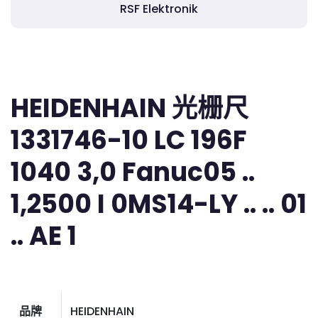
RSF Elektronik
HEIDENHAIN 光栅尺
1331746-10 LC 196F
1040 3,0 Fanuc05 ..
1,2500 I 0MS14-LY .. .. 01
.. AE 1
品牌
HEIDENHAIN