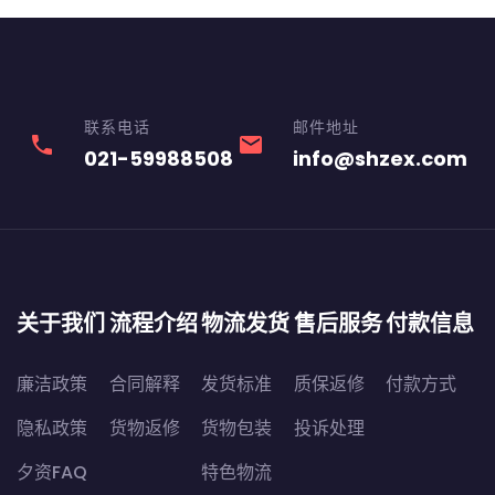
联系电话
邮件地址
phone
email
021-59988508
info@shzex.com
关于我们
流程介绍
物流发货
售后服务
付款信息
廉洁政策
合同解释
发货标准
质保返修
付款方式
隐私政策
货物返修
货物包装
投诉处理
夕资FAQ
特色物流