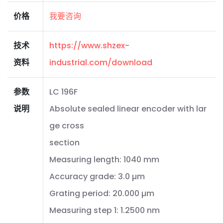
价格
我要咨询
技术
https://www.shzex-
资料
industrial.com/download
参数
LC 196F
说明
Absolute sealed linear encoder with lar
ge cross
section
Measuring length: 1040 mm
Accuracy grade: 3.0 µm
Grating period: 20.000 µm
Measuring step 1: 1.2500 nm