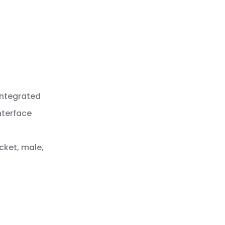
integrated
nterface
cket, male,