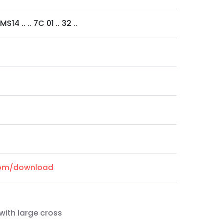
4 .. .. 7C 01 .. 32 ..
.com/download
with large cross