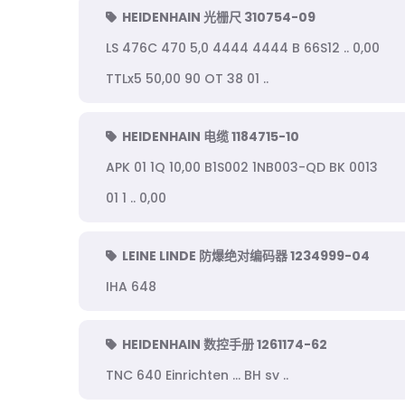
HEIDENHAIN 光栅尺 310754-09
LS 476C 470 5,0 4444 4444 B 66S12 .. 0,00
TTLx5 50,00 90 OT 38 01 ..
HEIDENHAIN 电缆 1184715-10
APK 01 1Q 10,00 B1S002 1NB003-QD BK 0013
01 1 .. 0,00
LEINE LINDE 防爆绝对编码器 1234999-04
IHA 648
HEIDENHAIN 数控手册 1261174-62
TNC 640 Einrichten ... BH sv ..