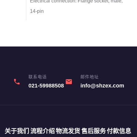
Electrical connection: Flange socket, male,
14-pin
联系电话
邮件地址
phone
email
021-59988508
info@shzex.com
关于我们
流程介绍
物流发货
售后服务
付款信息