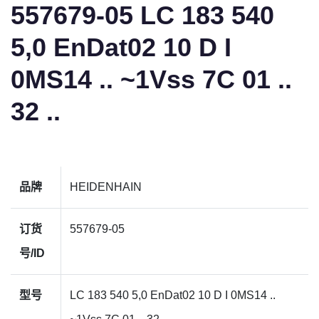
557679-05 LC 183 540
5,0 EnDat02 10 D I
0MS14 .. ~1Vss 7C 01 ..
32 ..
品牌
HEIDENHAIN
订货
557679-05
号/ID
型号
LC 183 540 5,0 EnDat02 10 D I 0MS14 ..