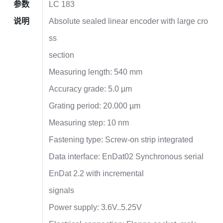
参数
LC 183
说明
Absolute sealed linear encoder with large cro
ss
section
Measuring length: 540 mm
Accuracy grade: 5.0 µm
Grating period: 20.000 µm
Measuring step: 10 nm
Fastening type: Screw-on strip integrated
Data interface: EnDat02 Synchronous serial
EnDat 2.2 with incremental
signals
Power supply: 3.6V..5.25V