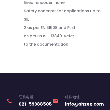
linear encoder: none
Safety concept: For applications up to
SIL
2 as per EN 61508 and PL d
as per EN ISO 13849. Refer
to the documentation!
联系电话
邮件地址
phone
email
021-59988508
info@shzex.com