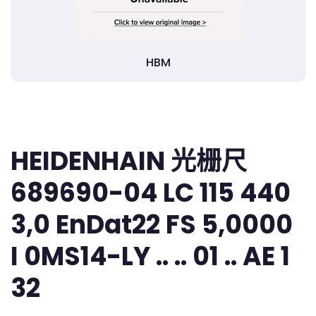
HBM
HEIDENHAIN 光栅尺
689690-04 LC 115 440
3,0 EnDat22 FS 5,0000
I 0MS14-LY .. .. 01 .. AE 1
32