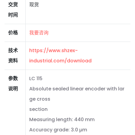
交货
现货
时间
价格
我要咨询
技术
https://www.shzex-
资料
industrial.com/download
参数
LC 115
说明
Absolute sealed linear encoder with lar
ge cross
section
Measuring length: 440 mm
Accuracy grade: 3.0 µm