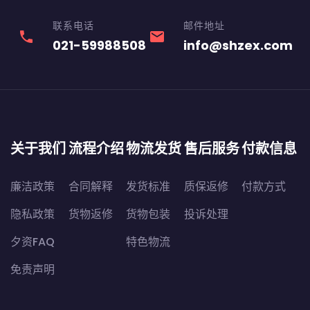
联系电话
邮件地址
phone
email
021-59988508
info@shzex.com
关于我们
流程介绍
物流发货
售后服务
付款信息
廉洁政策
合同解释
发货标准
质保返修
付款方式
隐私政策
货物返修
货物包装
投诉处理
夕资FAQ
特色物流
免责声明