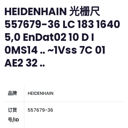
HEIDENHAIN 光栅尺
557679-36 LC 183 1640
5,0 EnDat02 10 D I
0MS14 .. ~1Vss 7C 01
AE2 32 ..
品牌
HEIDENHAIN
订货
557679-36
号/ID