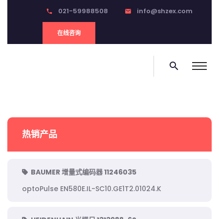
021-59988508
info@shzex.com
phone
email
在线咨询
search
热销产品
BAUMER 增量式编码器 11246035
optoPulse EN580E.IL-SC10.GE1T2.01024.K