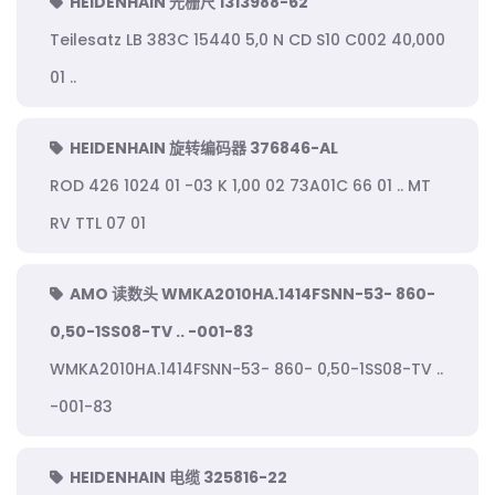
HEIDENHAIN 光栅尺 1313988-62
Teilesatz LB 383C 15440 5,0 N CD S10 C002 40,000
01 ..
HEIDENHAIN 旋转编码器 376846-AL
ROD 426 1024 01 -03 K 1,00 02 73A01C 66 01 .. MT
RV TTL 07 01
AMO 读数头 WMKA2010HA.1414FSNN-53- 860-
0,50-1SS08-TV .. -001-83
WMKA2010HA.1414FSNN-53- 860- 0,50-1SS08-TV ..
-001-83
HEIDENHAIN 电缆 325816-22