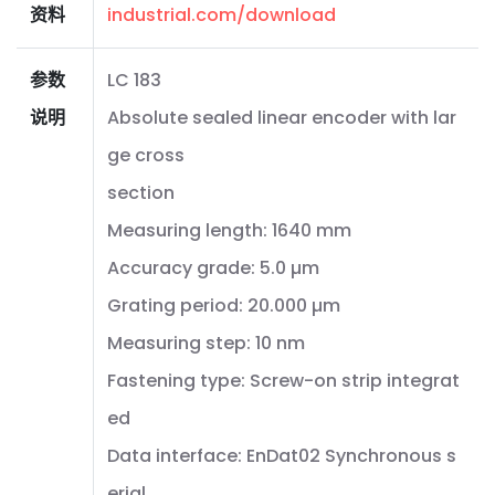
资料
industrial.com/download
参数
LC 183
说明
Absolute sealed linear encoder with lar
ge cross
section
Measuring length: 1640 mm
Accuracy grade: 5.0 µm
Grating period: 20.000 µm
Measuring step: 10 nm
Fastening type: Screw-on strip integrat
ed
Data interface: EnDat02 Synchronous s
erial