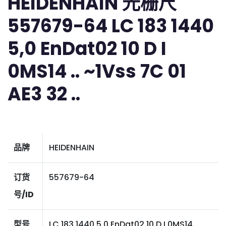
HEIDENHAIN 光栅尺
557679-64 LC 183 1440
5,0 EnDat02 10 D I
0MS14 .. ~1Vss 7C 01
AE3 32 ..
品牌
HEIDENHAIN
订货
557679-64
号/ID
型号
LC 183 1440 5,0 EnDat02 10 D I 0MS14 ..