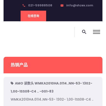
021-59988508
info@shzex.com
phone
email
在线咨询
search
热销产品
AMO 读数头 WMKA2010HA.0114..NN-53- 1302-
1,00-1SS08-C4 .. -001-83
WMKA2010HA.0114..NN-53- 1302- 1,00-1SS08-C4 ..