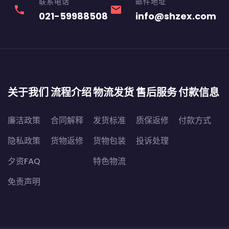
联系电话
邮件地址
phone
email
021-59988508
info@shzex.com
关于我们
流程介绍
物流发货
售后服务
付款信息
廉洁政策
合同解释
发货标准
质保返修
付款方式
隐私政策
货物返修
货物包装
投诉处理
夕资FAQ
特色物流
免责声明