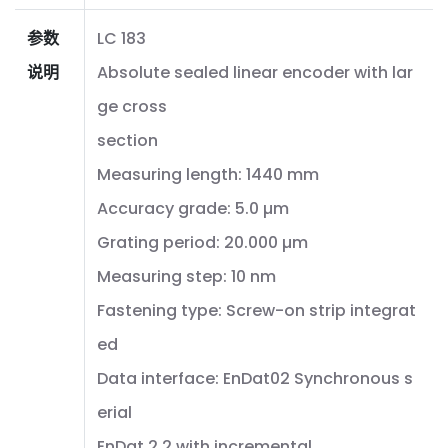
参数
LC 183
说明
Absolute sealed linear encoder with lar
ge cross
section
Measuring length: 1440 mm
Accuracy grade: 5.0 µm
Grating period: 20.000 µm
Measuring step: 10 nm
Fastening type: Screw-on strip integrat
ed
Data interface: EnDat02 Synchronous s
erial
EnDat 2.2 with incremental