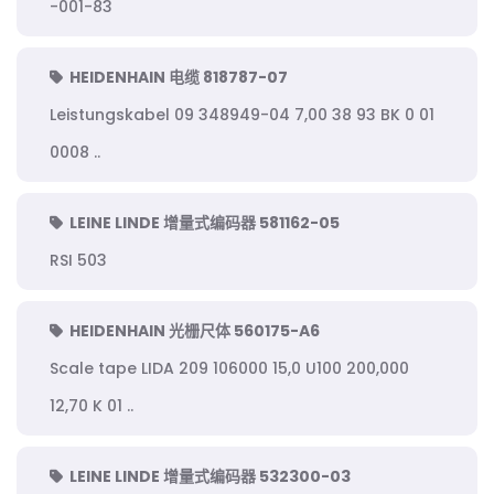
-001-83
HEIDENHAIN 电缆 818787-07
Leistungskabel 09 348949-04 7,00 38 93 BK 0 01
0008 ..
LEINE LINDE 增量式编码器 581162-05
RSI 503
HEIDENHAIN 光栅尺体 560175-A6
Scale tape LIDA 209 106000 15,0 U100 200,000
12,70 K 01 ..
LEINE LINDE 增量式编码器 532300-03