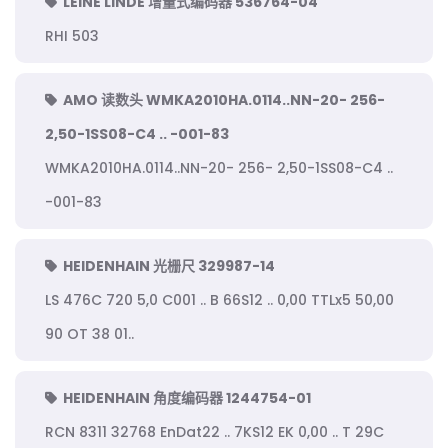
LEINE LINDE 增量式编码器 536764-04
RHI 503
AMO 读数头 WMKA2010HA.0114..NN-20- 256-
2,50-1SS08-C4 .. -001-83
WMKA2010HA.0114..NN-20- 256- 2,50-1SS08-C4 ..
-001-83
HEIDENHAIN 光栅尺 329987-14
LS 476C 720 5,0 C001 .. B 66S12 .. 0,00 TTLx5 50,00
90 OT 38 01..
HEIDENHAIN 角度编码器 1244754-01
RCN 8311 32768 EnDat22 .. 7KS12 EK 0,00 .. T 29C