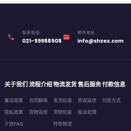
联系电话
邮件地址
phone
email
021-59988508
info@shzex.com
关于我们
流程介绍
物流发货
售后服务
付款信息
廉洁政策
合同解释
发货标准
质保返修
付款方式
隐私政策
货物返修
货物包装
投诉处理
夕资FAQ
特色物流