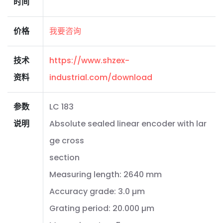
时间
价格
我要咨询
技术
https://www.shzex-
资料
industrial.com/download
参数
LC 183
说明
Absolute sealed linear encoder with lar
ge cross
section
Measuring length: 2640 mm
Accuracy grade: 3.0 µm
Grating period: 20.000 µm