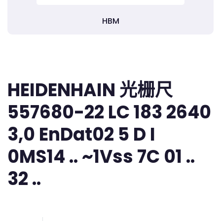
HBM
HEIDENHAIN 光栅尺
557680-22 LC 183 2640
3,0 EnDat02 5 D I
0MS14 .. ~1Vss 7C 01 ..
32 ..