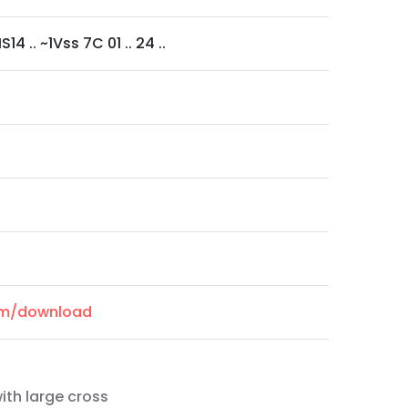
4 .. ~1Vss 7C 01 .. 24 ..
com/download
ith large cross