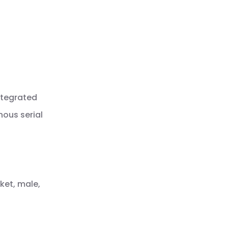
ntegrated
nous serial
ket, male,