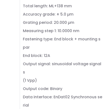
Total length: ML+138 mm
Accuracy grade: ± 5.0 µm
Grating period: 20.000 µm
Measuring step 1: 10.0000 nm
Fastening type: End block + mounting s
par
End block: 12A
Output signal: sinusoidal voltage signal
s
(1 Vpp)
Output code: Binary
Data interface: EnDat02 Synchronous se
rial