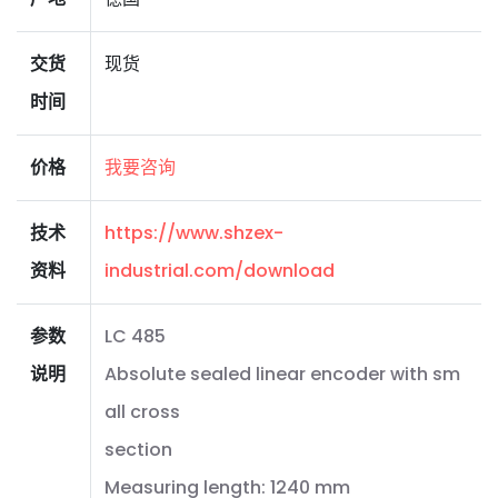
交货
现货
时间
价格
我要咨询
技术
https://www.shzex-
资料
industrial.com/download
参数
LC 485
说明
Absolute sealed linear encoder with sm
all cross
section
Measuring length: 1240 mm