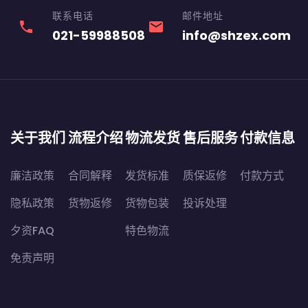
联系电话
邮件地址
phone
email
021-59988508
info@shzex.com
关于我们
流程介绍
物流发货
售后服务
付款信息
廉洁政策
合同解释
发货标准
质保返修
付款方式
隐私政策
货物返修
货物包装
投诉处理
夕资FAQ
特色物流
免责声明