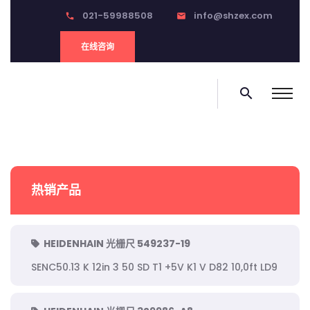
021-59988508
info@shzex.com
phone
email
在线咨询
search
热销产品
HEIDENHAIN 光栅尺 549237-19
SENC50.13 K 12in 3 50 SD T1 +5V K1 V D82 10,0ft LD9