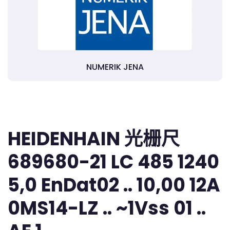
NUMERIK JENA
HEIDENHAIN 光栅尺
689680-21 LC 485 1240
5,0 EnDat02 .. 10,00 12A
0MS14-LZ .. ~1Vss 01 ..