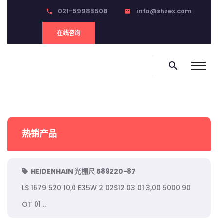
021-59988508
info@shzex.com
phone
email
在线咨询
search
热销产品
HEIDENHAIN 光栅尺 589220-87
LS 1679 520 10,0 E35W 2 02S12 03 01 3,00 5000 90
OT 01 ..