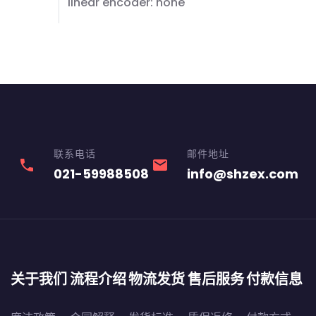
linear encoder: none
联系电话
邮件地址
phone
email
021-59988508
info@shzex.com
关于我们
流程介绍
物流发货
售后服务
付款信息