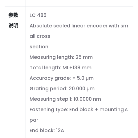
参数
LC 485
说明
Absolute sealed linear encoder with sm
all cross
section
Measuring length: 25 mm
Total length: ML+138 mm
Accuracy grade: ± 5.0 µm
Grating period: 20.000 µm
Measuring step 1: 10.0000 nm
Fastening type: End block + mounting s
par
End block: 12A