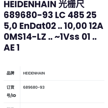
HEIDENHAIN 光栅尺
689680-93 LC 485 25
5,0 EnDat02 .. 10,00 12A
0MS14-LZ .. ~1Vss 01 ..
AE 1
品牌
HEIDENHAIN
订货
689680-93
号/ID