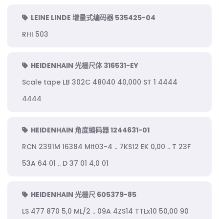
LEINE LINDE 增量式编码器 535425-04
RHI 503
HEIDENHAIN 光栅尺体 316531-EY
Scale tape LB 302C 48040 40,000 ST 1 4444
4444
HEIDENHAIN 角度编码器 1244631-01
RCN 2391M 16384 Mit03-4 .. 7KS12 EK 0,00 .. T 23F
53A 64 01 .. D 37 01 4,0 01
HEIDENHAIN 光栅尺 605379-85
LS 477 870 5,0 ML/2 .. 09A 4ZS14 TTLx10 50,00 90