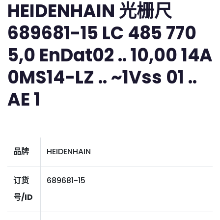
HEIDENHAIN 光栅尺
689681-15 LC 485 770
5,0 EnDat02 .. 10,00 14A
0MS14-LZ .. ~1Vss 01 ..
AE 1
品牌
HEIDENHAIN
订货
689681-15
号/ID