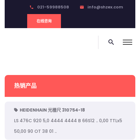
021-59988508
info@shzex.com
phone
email
在线咨询
search
热销产品
HEIDENHAIN 光栅尺 310754-18
LS 476C 920 5,0 4444 4444 B 66S12 .. 0,00 TTLx5
50,00 90 OT 38 01 ..