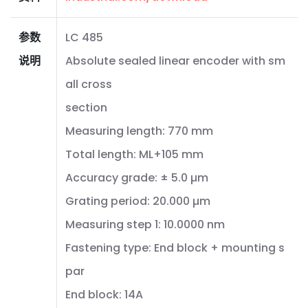
参数
LC 485
说明
Absolute sealed linear encoder with sm
all cross
section
Measuring length: 770 mm
Total length: ML+105 mm
Accuracy grade: ± 5.0 µm
Grating period: 20.000 µm
Measuring step 1: 10.0000 nm
Fastening type: End block + mounting s
par
End block: 14A