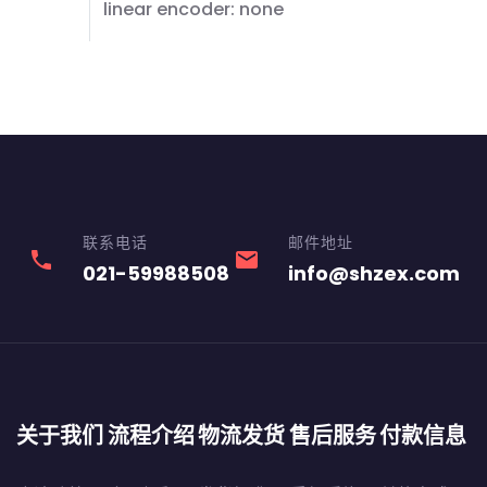
linear encoder: none
联系电话
邮件地址
phone
email
021-59988508
info@shzex.com
关于我们
流程介绍
物流发货
售后服务
付款信息