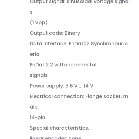
Output signal: sinusoidal voltage signal
s
(1 Vpp)
Output code: Binary
Data interface: EnDat02 Synchronous s
erial
EnDat 2.2 with incremental
signals
Power supply: 3.6 V ... 14 V
Electrical connection: Flange socket, m
ale,
14-pin
Special characteristics,
linear encoder: none