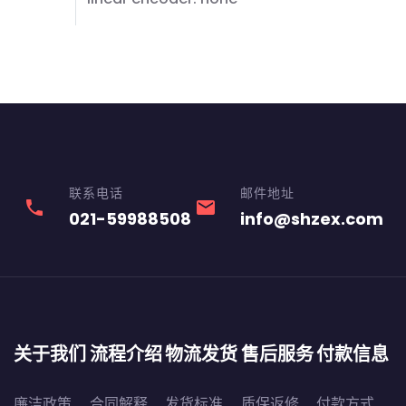
联系电话
邮件地址
phone
email
021-59988508
info@shzex.com
关于我们
流程介绍
物流发货
售后服务
付款信息
廉洁政策
合同解释
发货标准
质保返修
付款方式