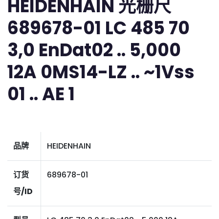
HEIDENHAIN 光栅尺
689678-01 LC 485 70
3,0 EnDat02 .. 5,000
12A 0MS14-LZ .. ~1Vss
01 .. AE 1
品牌
HEIDENHAIN
订货
689678-01
号/ID