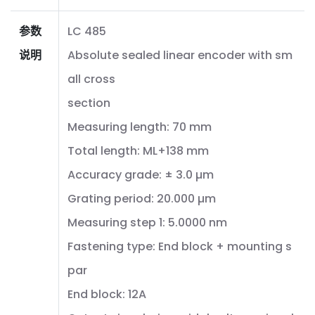
参数
LC 485
说明
Absolute sealed linear encoder with sm
all cross
section
Measuring length: 70 mm
Total length: ML+138 mm
Accuracy grade: ± 3.0 µm
Grating period: 20.000 µm
Measuring step 1: 5.0000 nm
Fastening type: End block + mounting s
par
End block: 12A