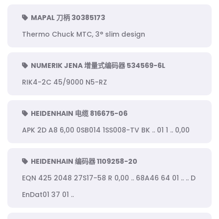
MAPAL 刀柄 30385173
Thermo Chuck MTC, 3° slim design
NUMERIK JENA 增量式编码器 534569-6L
RIK4-2C 45/9000 N5-RZ
HEIDENHAIN 电缆 816675-06
APK 2D A8 6,00 0SB014 1SS008-TV BK .. 01 1 .. 0,00
HEIDENHAIN 编码器 1109258-20
EQN 425 2048 27S17-58 R 0,00 .. 68A46 64 01 .. .. D
EnDat01 37 01 ..