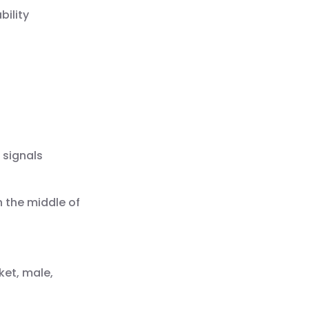
bility
 signals
n the middle of
ket, male,