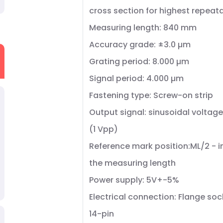
cross section for highest repeata
Measuring length: 840 mm
Accuracy grade: ±3.0 µm
Grating period: 8.000 µm
Signal period: 4.000 µm
Fastening type: Screw-on strip
Output signal: sinusoidal voltage
(1 Vpp)
Reference mark position:ML/2 - i
the measuring length
Power supply: 5V+-5%
Electrical connection: Flange soc
14-pin