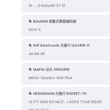
01 .. .. D EnDat01 37 01 ..
BAUMER 增量式重载编码器
HOG 11
RSF Elektronik 光栅尺 1224919-11
AK MS 45
MAPAL 钻头 31052915
MEGA-Quadro-Drill-Plus
HEIDENHAIN 光栅尺 605357-70
LS 177 1440 5,0 ML/2 .. I 4ZS14 TTLx5 100,00