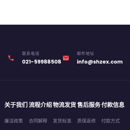
联系电话
邮件地址
phone
email
021-59988508
info@shzex.com
关于我们
流程介绍
物流发货
售后服务
付款信息
廉洁政策
合同解释
发货标准
质保返修
付款方式