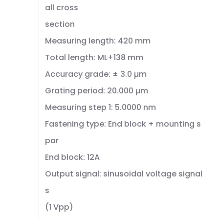
all cross
section
Measuring length: 420 mm
Total length: ML+138 mm
Accuracy grade: ± 3.0 µm
Grating period: 20.000 µm
Measuring step 1: 5.0000 nm
Fastening type: End block + mounting s
par
End block: 12A
Output signal: sinusoidal voltage signal
s
(1 Vpp)