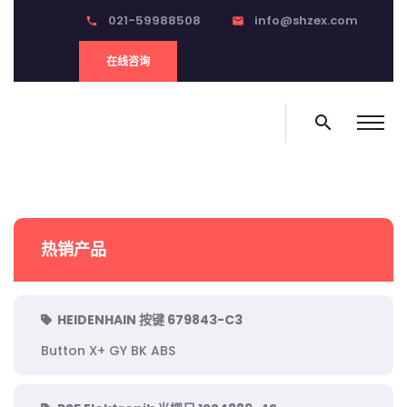
021-59988508
info@shzex.com
phone
email
在线咨询
search
热销产品
HEIDENHAIN 按键 679843-C3
Button X+ GY BK ABS