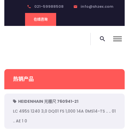
021-59988508
info@shzex.com
phone
email
在线咨询
search
热销产品
HEIDENHAIN 光栅尺 760941-21
LC 495S 1240 3,0 DQ01 FS 1,000 14A 0MS14-TS .. .. 01
.. AE 1 0