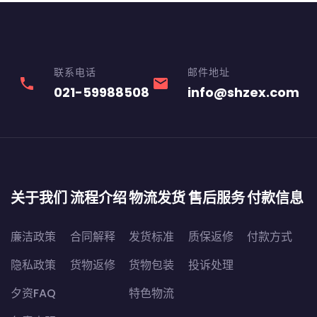
联系电话
邮件地址
phone
email
021-59988508
info@shzex.com
关于我们
流程介绍
物流发货
售后服务
付款信息
廉洁政策
合同解释
发货标准
质保返修
付款方式
隐私政策
货物返修
货物包装
投诉处理
夕资FAQ
特色物流