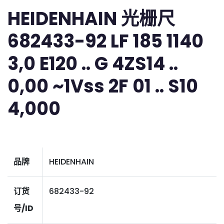
HEIDENHAIN 光栅尺
682433-92 LF 185 1140
3,0 E120 .. G 4ZS14 ..
0,00 ~1Vss 2F 01 .. S10
4,000
品牌
HEIDENHAIN
订货
682433-92
号/ID