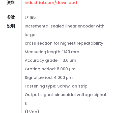
资料
industrial.com/download
参数
LF 185
说明
Incremental sealed linear encoder with
large
cross section for highest repeatability
Measuring length: 1140 mm
Accuracy grade: ±3.0 µm
Grating period: 8.000 µm
Signal period: 4.000 µm
Fastening type: Screw-on strip
Output signal: sinusoidal voltage signal
s
(1 Vpp)