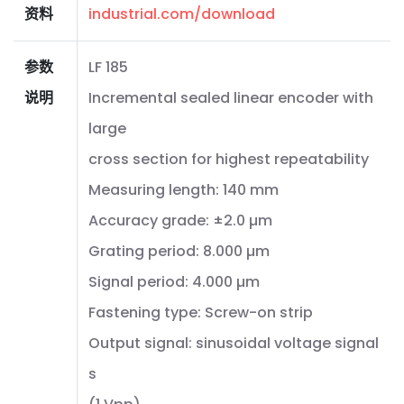
资料
industrial.com/download
参数
LF 185
说明
Incremental sealed linear encoder with
large
cross section for highest repeatability
Measuring length: 140 mm
Accuracy grade: ±2.0 µm
Grating period: 8.000 µm
Signal period: 4.000 µm
Fastening type: Screw-on strip
Output signal: sinusoidal voltage signal
s