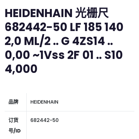
HEIDENHAIN 光栅尺
682442-50 LF 185 140
2,0 ML/2 .. G 4ZS14 ..
0,00 ~1Vss 2F 01 .. S10
4,000
品牌
HEIDENHAIN
订货
682442-50
号/ID