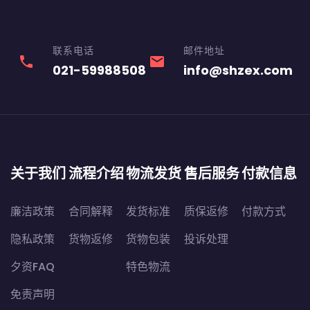
联系电话
邮件地址
phone
email
021-59988508
info@shzex.com
关于我们
流程介绍
物流发货
售后服务
付款信息
廉洁政策
合同解释
发货标准
质保返修
付款方式
隐私政策
货物返修
货物包装
投诉处理
夕资FAQ
特色物流
免责声明