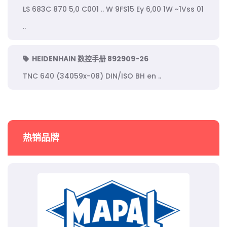
LS 683C 870 5,0 C001 .. W 9FS15 Ey 6,00 1W ~1Vss 01
..
HEIDENHAIN 数控手册 892909-26
TNC 640 (34059x-08) DIN/ISO BH en ..
热销品牌