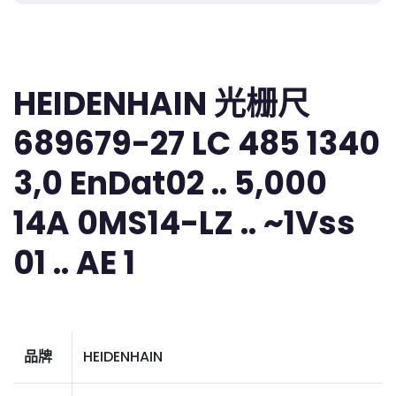
HEIDENHAIN 光栅尺
689679-27 LC 485 1340
3,0 EnDat02 .. 5,000
14A 0MS14-LZ .. ~1Vss
01 .. AE 1
品牌
HEIDENHAIN