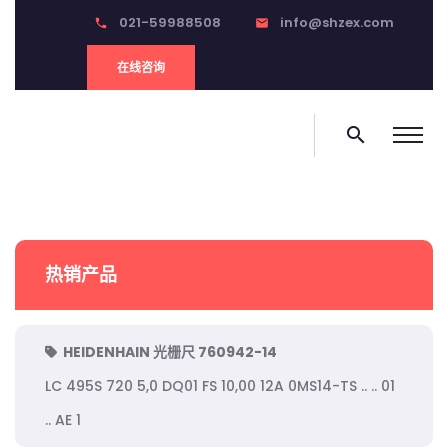
021-59988508
info@shzex.com
phone
email
在线咨询
search
热销产品
HEIDENHAIN 光栅尺 760942-14
LC 495S 720 5,0 DQ01 FS 10,00 12A 0MS14-TS .. .. 01
.. AE 1