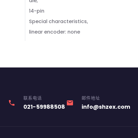
ale,
14-pin
Special characteristics,
linear encoder: none
联系电话
邮件地址
phone
email
021-59988508
info@shzex.com