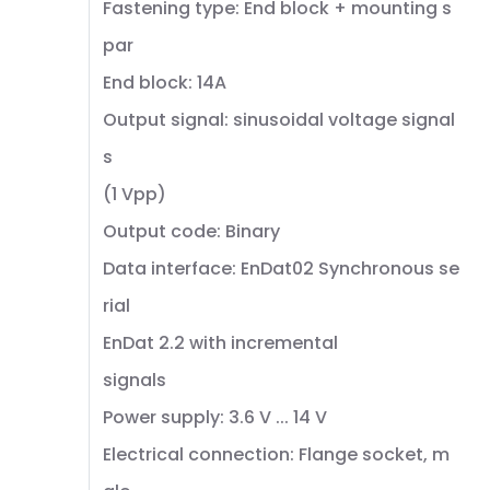
Fastening type: End block + mounting s
par
End block: 14A
Output signal: sinusoidal voltage signal
s
(1 Vpp)
Output code: Binary
Data interface: EnDat02 Synchronous se
rial
EnDat 2.2 with incremental
signals
Power supply: 3.6 V ... 14 V
Electrical connection: Flange socket, m