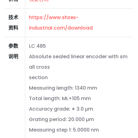
技术
https://www.shzex-
资料
industrial.com/download
参数
LC 485
说明
Absolute sealed linear encoder with sm
all cross
section
Measuring length: 1340 mm
Total length: ML+105 mm
Accuracy grade: ± 3.0 µm
Grating period: 20.000 µm
Measuring step 1: 5.0000 nm