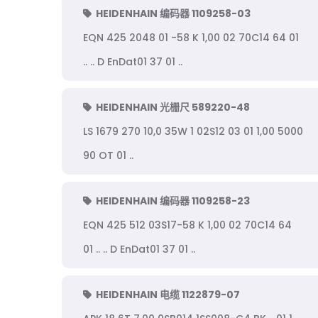
HEIDENHAIN 编码器 1109258-03
EQN 425 2048 01 -58 K 1,00 02 70C14 64 01
.. .. D EnDat01 37 01 ..
HEIDENHAIN 光栅尺 589220-48
LS 1679 270 10,0 35W 1 02S12 03 01 1,00 5000
90 OT 01 ..
HEIDENHAIN 编码器 1109258-23
EQN 425 512 03S17-58 K 1,00 02 70C14 64
01 .. .. D EnDat01 37 01 ..
HEIDENHAIN 电缆 1122879-07