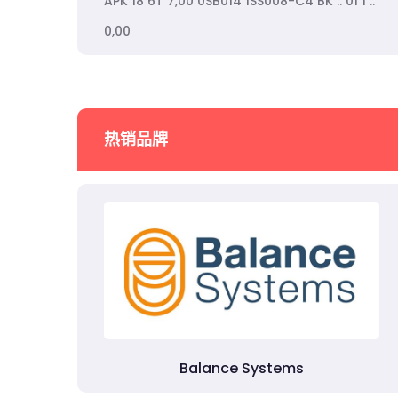
APK 18 6T 7,00 0SB014 1SS008-C4 BK .. 01 1 ..
0,00
热销品牌
Balance Systems