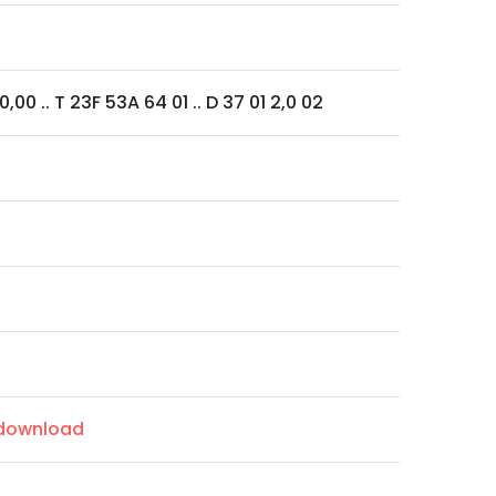
00 .. T 23F 53A 64 01 .. D 37 01 2,0 02
/download