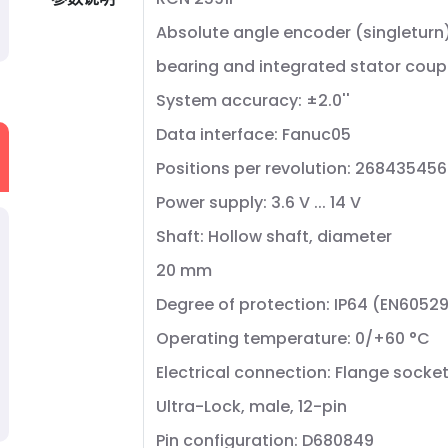
Absolute angle encoder (singleturn)
bearing and integrated stator coup
System accuracy: ±2.0''
Data interface: Fanuc05
Positions per revolution: 268435456
Power supply: 3.6 V ... 14 V
Shaft: Hollow shaft, diameter
20 mm
Degree of protection: IP64 (EN6052
Operating temperature: 0/+60 °C
Electrical connection: Flange socke
Ultra-Lock, male, 12-pin
Pin configuration: D680849