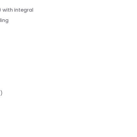
 with integral
ling
9)
t