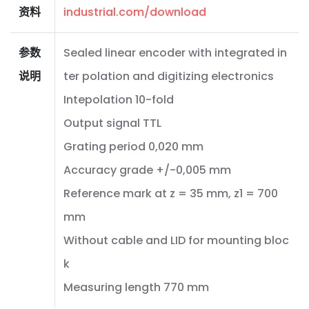
资料
industrial.com/download
参数
Sealed linear encoder with integrated in
说明
ter polation and digitizing electronics
Intepolation 10-fold
Output signal TTL
Grating period 0,020 mm
Accuracy grade +/-0,005 mm
Reference mark at z = 35 mm, z1 = 700
mm
Without cable and LID for mounting bloc
k
Measuring length 770 mm