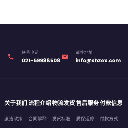
联系电话
邮件地址
phone
email
021-59988508
info@shzex.com
关于我们
流程介绍
物流发货
售后服务
付款信息
廉洁政策
合同解释
发货标准
质保返修
付款方式