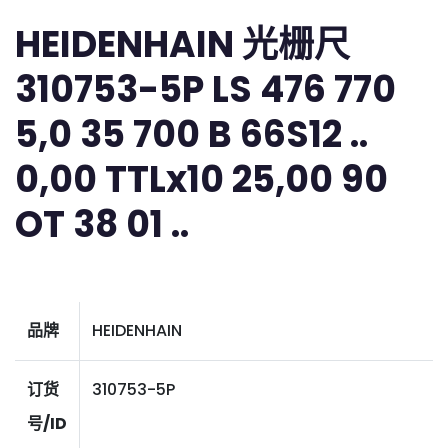
HEIDENHAIN 光栅尺
310753-5P LS 476 770
5,0 35 700 B 66S12 ..
0,00 TTLx10 25,00 90
OT 38 01 ..
品牌
HEIDENHAIN
订货
310753-5P
号/ID