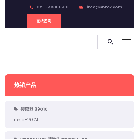
021-59988508
info@shzex.com
phone
email
在线咨询
search
热销产品
传感器 39010
nero-15/CI