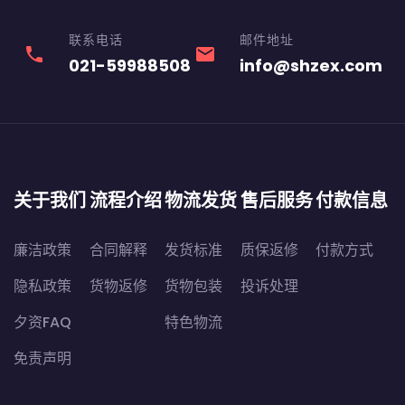
联系电话
邮件地址
phone
email
021-59988508
info@shzex.com
关于我们
流程介绍
物流发货
售后服务
付款信息
廉洁政策
合同解释
发货标准
质保返修
付款方式
隐私政策
货物返修
货物包装
投诉处理
夕资FAQ
特色物流
免责声明