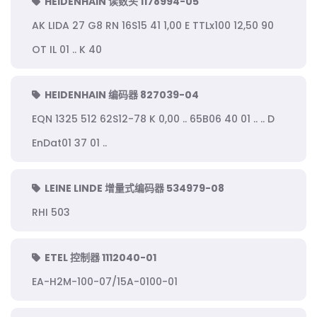
HEIDENHAIN 读数头 1178994-05
AK LIDA 27 G8 RN 16S15 41 1,00 E TTLx100 12,50 90
OT IL 01 .. K 40
HEIDENHAIN 编码器 827039-04
EQN 1325 512 62S12-78 K 0,00 .. 65B06 40 01 .. .. D
EnDat01 37 01 ..
LEINE LINDE 增量式编码器 534979-08
RHI 503
ETEL 控制器 1112040-01
EA-H2M-100-07/15A-0100-01