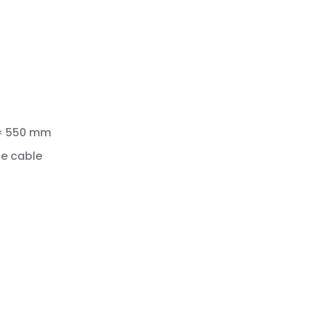
 = 550 mm
te cable