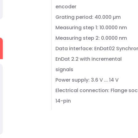
encoder
Grating period: 40.000 µm
Measuring step 1: 10.0000 nm
Measuring step 2: 0.0000 nm
Data interface: EnDat02 Synchron
EnDat 2.2 with incremental
signals
Power supply: 3.6 V ... 14 V
Electrical connection: Flange soc
14-pin