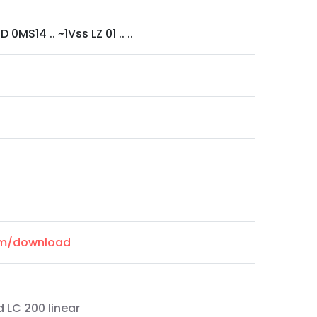
0MS14 .. ~1Vss LZ 01 .. ..
com/download
 LC 200 linear