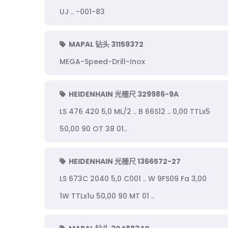
UJ .. -001-83
MAPAL 钻头 31159372
MEGA-Speed-Drill-Inox
HEIDENHAIN 光栅尺 329986-9A
LS 476 420 5,0 ML/2 .. B 66S12 .. 0,00 TTLx5
50,00 90 OT 38 01..
HEIDENHAIN 光栅尺 1366572-27
LS 673C 2040 5,0 C001 .. W 9FS09 Fa 3,00
1W TTLx1u 50,00 90 MT 01 ..