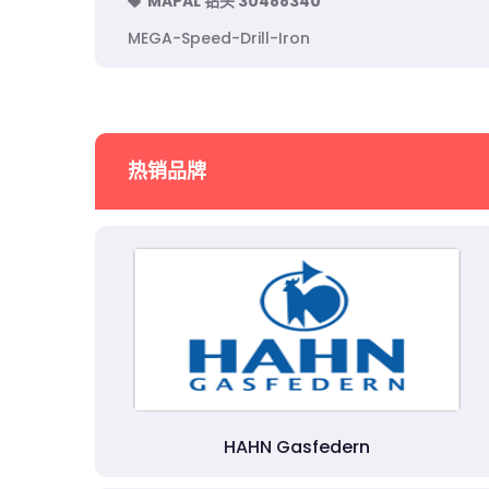
MAPAL 钻头 30488340
MEGA-Speed-Drill-Iron
热销品牌
HAHN Gasfedern