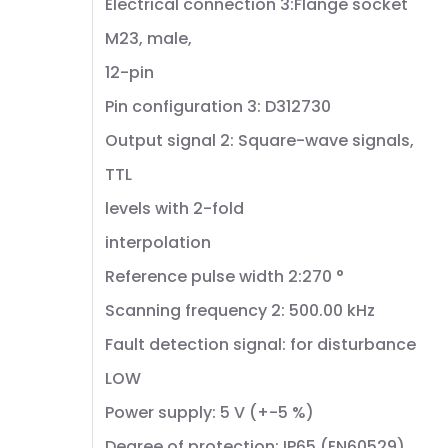
Electrical connection 3:Flange socket
M23, male,
12-pin
Pin configuration 3: D312730
Output signal 2: Square-wave signals,
TTL
levels with 2-fold
interpolation
Reference pulse width 2:270 °
Scanning frequency 2: 500.00 kHz
Fault detection signal: for disturbance
LOW
Power supply: 5 V (+-5 %)
Degree of protection: IP65 (EN60529)