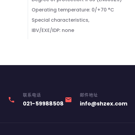
Operating temperature: 0/+70 °C
Special characteristics,
IBV/EXE/IDP: none
联系电话
邮件地址
phone
email
021-59988508
info@shzex.com