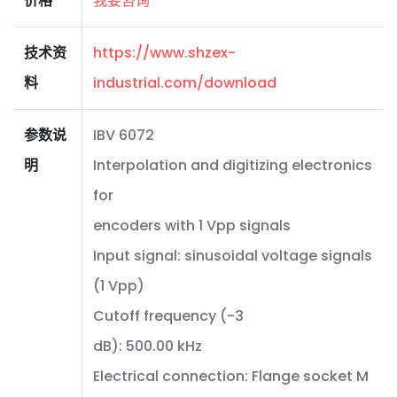
价格
我要咨询
技术资
https://www.shzex-
料
industrial.com/download
参数说
IBV 6072
明
Interpolation and digitizing electronics
for
encoders with 1 Vpp signals
Input signal: sinusoidal voltage signals
(1 Vpp)
Cutoff frequency (-3
dB): 500.00 kHz
Electrical connection: Flange socket M