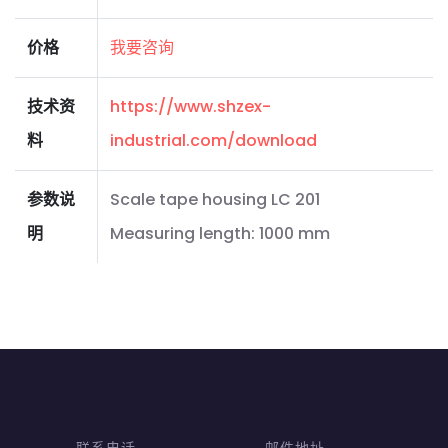
价格
我要咨询
技术资
https://www.shzex-
料
industrial.com/download
参数说
Scale tape housing LC 201
明
Measuring length: 1000 mm