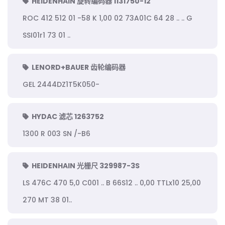
HEIDENHAIN 旋转编码器 1131750-12
ROC 412 512 01 -58 K 1,00 02 73A01C 64 28 .. .. G
SSI01r1 73 01 ..
LENORD+BAUER 齿轮编码器
GEL 2444DZ1T5K050-
HYDAC 滤芯 1263752
1300 R 003 SN /-B6
HEIDENHAIN 光栅尺 329987-3S
LS 476C 470 5,0 C001 .. B 66S12 .. 0,00 TTLx10 25,00
270 MT 38 01..