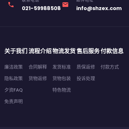
联系电话
邮件地址
phone
email
021-59988508
info@shzex.com
关于我们
流程介绍
物流发货
售后服务
付款信息
廉洁政策
合同解释
发货标准
质保返修
付款方式
隐私政策
货物返修
货物包装
投诉处理
夕资FAQ
特色物流
免责声明