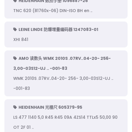
HEIDENHAIN 数控手册 1096887-26
TNC 620 (81760x-06) DIN-ISO BH en ..
LEINE LINDE 防爆增量编码器 1247083-01
XHI 841
AMO 读数头 WMK 2010S .07RV..04-20- 256-
3,00-03S12-UJ .. -001-83
WMK 2010S .07RV..04-20- 256- 3,00-03S12-UJ ..
-001-83
HEIDENHAIN 光栅尺 605379-95
LS 477 1140 5,0 R45 R45 09A 4ZS14 TTLx5 50,00 90
OT 2F 01 ..