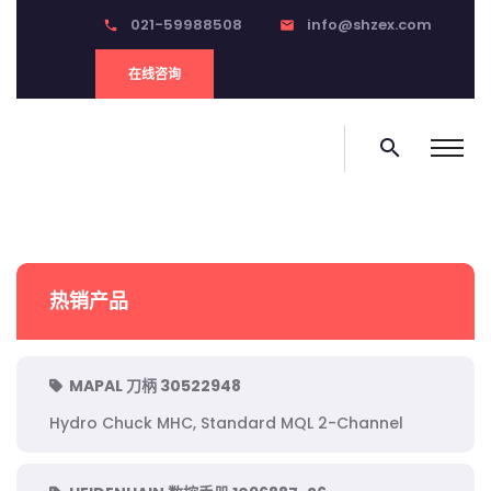
021-59988508
info@shzex.com
phone
email
在线咨询
search
热销产品
MAPAL 刀柄 30522948
Hydro Chuck MHC, Standard MQL 2-Channel