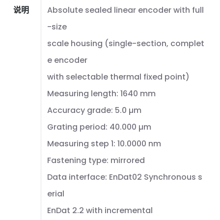
说明
Absolute sealed linear encoder with full
-size
scale housing (single-section, complet
e encoder
with selectable thermal fixed point)
Measuring length: 1640 mm
Accuracy grade: 5.0 µm
Grating period: 40.000 µm
Measuring step 1: 10.0000 nm
Fastening type: mirrored
Data interface: EnDat02 Synchronous s
erial
EnDat 2.2 with incremental