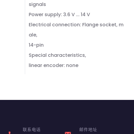
signals
Power supply: 3.6 V ... 14 V
Electrical connection: Flange socket, m
ale,
14-pin
Special characteristics,
linear encoder: none
联系电话
邮件地址