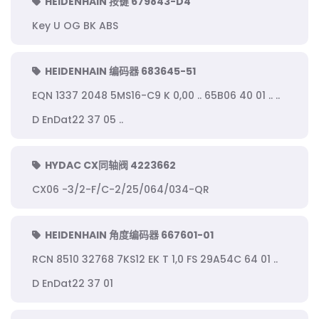
HEIDENHAIN 按键 679843-D4
Key U OG BK ABS
HEIDENHAIN 编码器 683645-51
EQN 1337 2048 5MS16-C9 K 0,00 .. 65B06 40 01 .. ..
D EnDat22 37 05 ..
HYDAC CX同轴阀 4223662
CX06 -3/2-F/C-2/25/064/034-QR
HEIDENHAIN 角度编码器 667601-01
RCN 8510 32768 7KS12 EK T 1,0 FS 29A54C 64 01 ..
D EnDat22 37 01