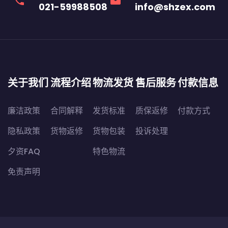
phone
email
021-59988508
info@shzex.com
关于我们
流程介绍
物流发货
售后服务
付款信息
廉洁政策
合同解释
发货标准
质保返修
付款方式
隐私政策
货物返修
货物包装
投诉处理
夕资FAQ
特色物流
免责声明