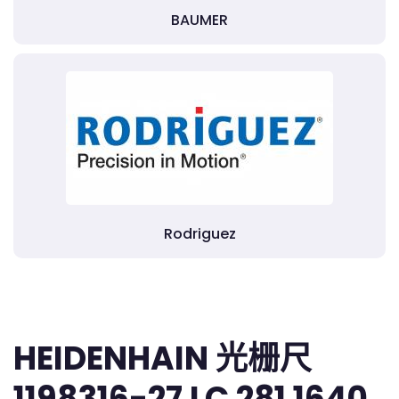
BAUMER
Rodriguez
HEIDENHAIN 光栅尺
1198316-27 LC 281 1640