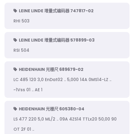
LEINE LINDE 增量式编码器 747817-02
RHI 503
LEINE LINDE 增量式编码器 578899-03
RSI 504
HEIDENHAIN 光栅尺 689679-02
LC 485 120 3,0 EnDat02 .. 5,000 14A 0MS14-LZ ..
~1Vss 01 .. AE 1
HEIDENHAIN 光栅尺 605380-04
LS 477 220 5,0 ML/2 .. 09A 4ZS14 TTLx20 50,00 90
OT 2F 01 ..