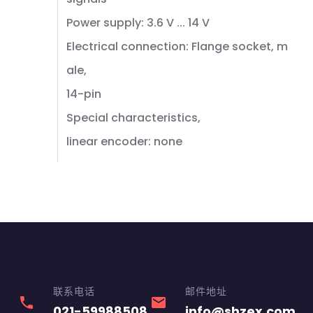
Power supply: 3.6 V ... 14 V
Electrical connection: Flange socket, m
ale,
14-pin
Special characteristics,
linear encoder: none
联系电话
邮件地址
phone
email
021-59988508
info@shzex.com