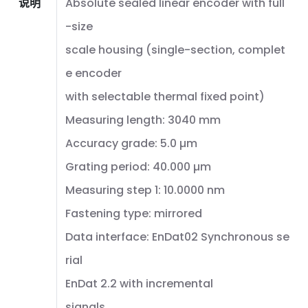
说明
Absolute sealed linear encoder with full
-size
scale housing (single-section, complet
e encoder
with selectable thermal fixed point)
Measuring length: 3040 mm
Accuracy grade: 5.0 µm
Grating period: 40.000 µm
Measuring step 1: 10.0000 nm
Fastening type: mirrored
Data interface: EnDat02 Synchronous se
rial
EnDat 2.2 with incremental
signals