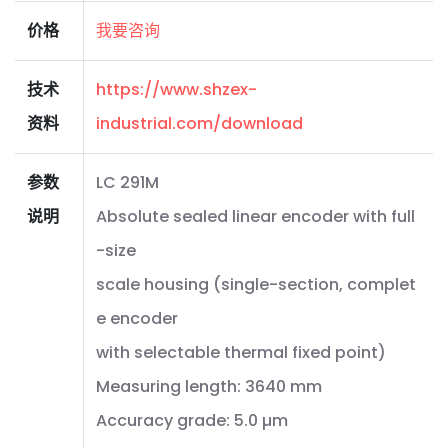
价格
我要咨询
技术
https://www.shzex-
资料
industrial.com/download
参数
LC 291M
说明
Absolute sealed linear encoder with full
-size
scale housing (single-section, complet
e encoder
with selectable thermal fixed point)
Measuring length: 3640 mm
Accuracy grade: 5.0 µm