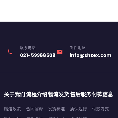
联系电话
邮件地址
phone
email
021-59988508
info@shzex.com
关于我们
流程介绍
物流发货
售后服务
付款信息
廉洁政策
合同解释
发货标准
质保返修
付款方式