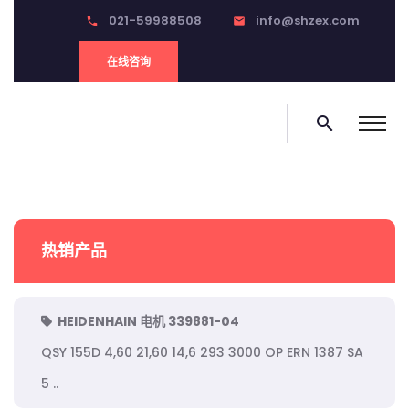
021-59988508
info@shzex.com
phone
email
在线咨询
search
热销产品
HEIDENHAIN 电机 339881-04
QSY 155D 4,60 21,60 14,6 293 3000 OP ERN 1387 SA
5 ..