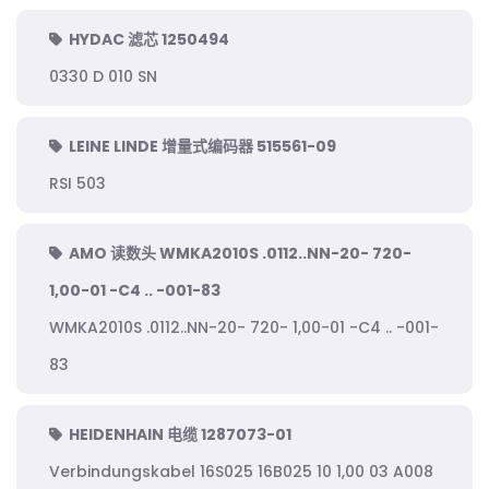
HYDAC 滤芯 1250494
0330 D 010 SN
LEINE LINDE 增量式编码器 515561-09
RSI 503
AMO 读数头 WMKA2010S .0112..NN-20- 720-
1,00-01 -C4 .. -001-83
WMKA2010S .0112..NN-20- 720- 1,00-01 -C4 .. -001-
83
HEIDENHAIN 电缆 1287073-01
Verbindungskabel 16S025 16B025 10 1,00 03 A008