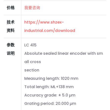
价格
我要咨询
技术
https://www.shzex-
资料
industrial.com/download
参数
LC 415
说明
Absolute sealed linear encoder with sm
all cross
section
Measuring length: 1020 mm
Total length: ML+138 mm
Accuracy grade: ± 5.0 µm
Grating period: 20.000 µm