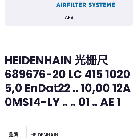
AFS
HEIDENHAIN 光栅尺
689676-20 LC 415 1020
5,0 EnDat22 .. 10,00 12A
0MS14-LY .. .. 01 .. AE 1
品牌
HEIDENHAIN