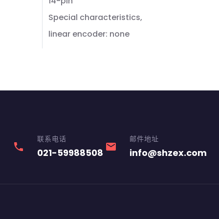
14-pin
Special characteristics,
linear encoder: none
联系电话
邮件地址
phone
email
021-59988508
info@shzex.com