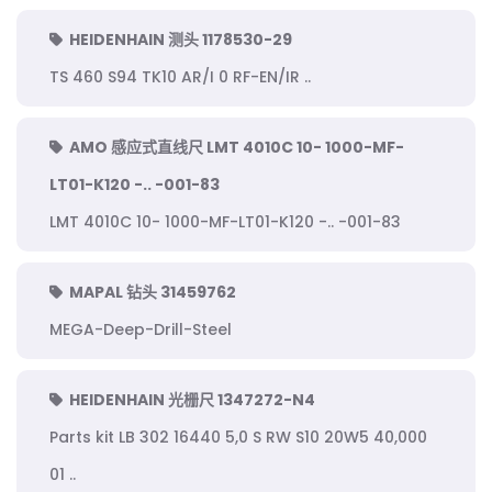
HEIDENHAIN 测头 1178530-29
TS 460 S94 TK10 AR/I 0 RF-EN/IR ..
AMO 感应式直线尺 LMT 4010C 10- 1000-MF-
LT01-K120 -.. -001-83
LMT 4010C 10- 1000-MF-LT01-K120 -.. -001-83
MAPAL 钻头 31459762
MEGA-Deep-Drill-Steel
HEIDENHAIN 光栅尺 1347272-N4
Parts kit LB 302 16440 5,0 S RW S10 20W5 40,000
01 ..