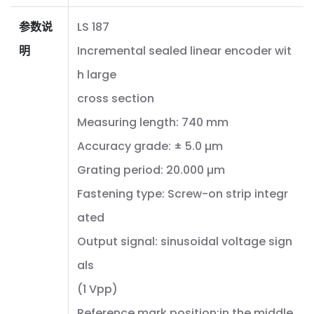
参数说
LS 187
明
Incremental sealed linear encoder wit
h large
cross section
Measuring length: 740 mm
Accuracy grade: ± 5.0 µm
Grating period: 20.000 µm
Fastening type: Screw-on strip integr
ated
Output signal: sinusoidal voltage sign
als
(1 Vpp)
Reference mark position:in the middle