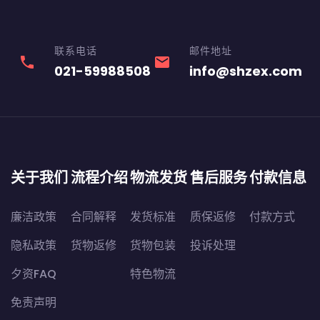
联系电话
邮件地址
phone
email
021-59988508
info@shzex.com
关于我们
流程介绍
物流发货
售后服务
付款信息
廉洁政策
合同解释
发货标准
质保返修
付款方式
隐私政策
货物返修
货物包装
投诉处理
夕资FAQ
特色物流
免责声明