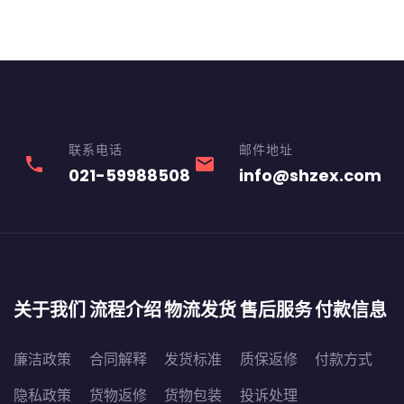
联系电话
邮件地址
phone
email
021-59988508
info@shzex.com
关于我们
流程介绍
物流发货
售后服务
付款信息
廉洁政策
合同解释
发货标准
质保返修
付款方式
隐私政策
货物返修
货物包装
投诉处理