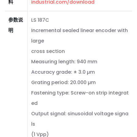
料
industrial.com/download
参数说
LS 187C
明
Incremental sealed linear encoder with
large
cross section
Measuring length: 940 mm
Accuracy grade: ± 3.0 µm
Grating period: 20.000 µm
Fastening type: Screw-on strip integrat
ed
Output signal: sinusoidal voltage signa
ls
(1 Vpp)