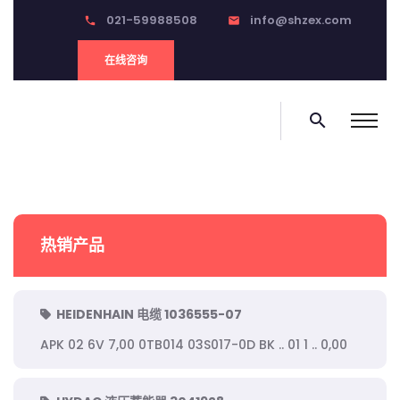
021-59988508
info@shzex.com
phone
email
在线咨询
search
热销产品
HEIDENHAIN 电缆 1036555-07
APK 02 6V 7,00 0TB014 03S017-0D BK .. 01 1 .. 0,00