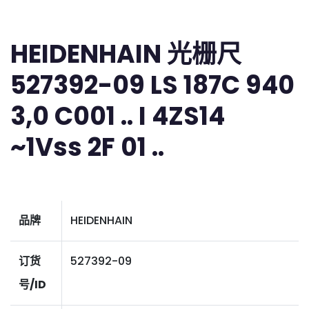
HEIDENHAIN 光栅尺
527392-09 LS 187C 940
3,0 C001 .. I 4ZS14
~1Vss 2F 01 ..
品牌
HEIDENHAIN
订货
527392-09
号/ID