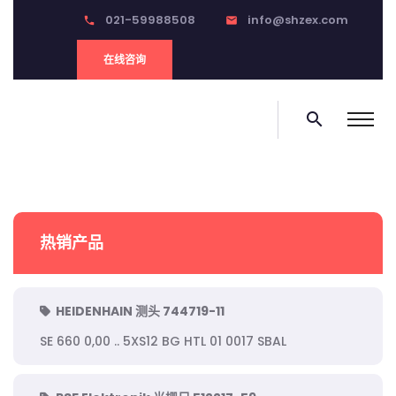
021-59988508
info@shzex.com
phone
email
在线咨询
search
热销产品
HEIDENHAIN 测头 744719-11
SE 660 0,00 .. 5XS12 BG HTL 01 0017 SBAL