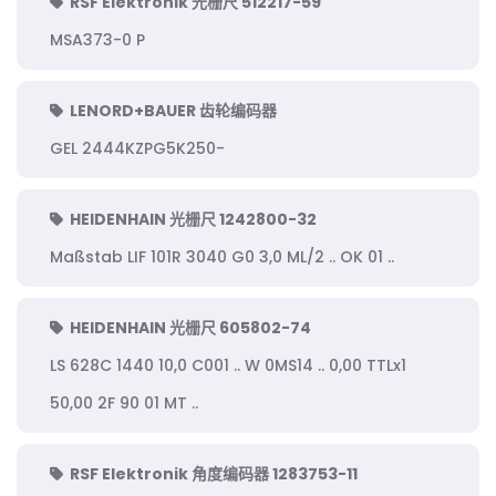
RSF Elektronik 光栅尺 512217-59
MSA373-0 P
LENORD+BAUER 齿轮编码器
GEL 2444KZPG5K250-
HEIDENHAIN 光栅尺 1242800-32
Maßstab LIF 101R 3040 G0 3,0 ML/2 .. OK 01 ..
HEIDENHAIN 光栅尺 605802-74
LS 628C 1440 10,0 C001 .. W 0MS14 .. 0,00 TTLx1
50,00 2F 90 01 MT ..
RSF Elektronik 角度编码器 1283753-11