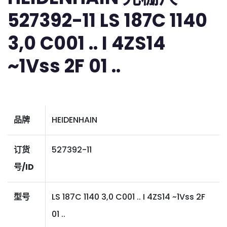
527392-11 LS 187C 1140
3,0 C001 .. I 4ZS14
~1Vss 2F 01 ..
品牌
HEIDENHAIN
订货
527392-11
号/ID
型号
LS 187C 1140 3,0 C001 .. I 4ZS14 ~1Vss 2F
01 ..