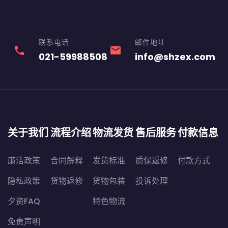
联系电话
邮件地址
phone
email
021-59988508
info@shzex.com
关于我们
流程介绍
物流发货
售后服务
付款信息
廉洁政策
合同解释
发货标准
质保返修
付款方式
隐私政策
货物返修
货物包装
投诉处理
夕资FAQ
特色物流
免责声明