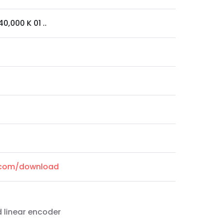
0,000 K 01 ..
l.com/download
d linear encoder