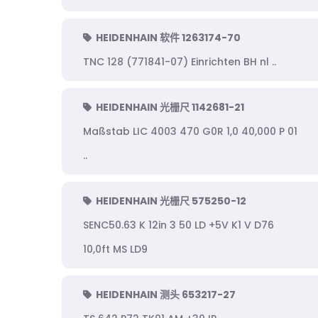
HEIDENHAIN 软件 1263174-70
TNC 128 (771841-07) Einrichten BH nl ..
HEIDENHAIN 光栅尺 1142681-21
Maßstab LIC 4003 470 G0R 1,0 40,000 P 01
..
HEIDENHAIN 光栅尺 575250-12
SENC50.63 K 12in 3 50 LD +5V K1 V D76
10,0ft MS LD9
HEIDENHAIN 测头 653217-27