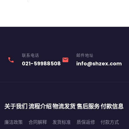
联系电话
邮件地址
phone
email
021-59988508
info@shzex.com
关于我们
流程介绍
物流发货
售后服务
付款信息
廉洁政策
合同解释
发货标准
质保返修
付款方式