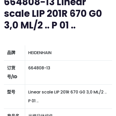
664808-13 Linear
scale LIP 201R 670 G0
3,0 ML/2 .. P 01 ..
品牌
HEIDENHAIN
订货
664808-13
号/ID
型号
Linear scale LIP 201R 670 G0 3,0 ML/2 ..
P 01 ..