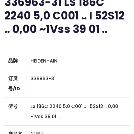
336963-31 LS 186C
2240 5,0 C001 .. I 52S12
.. 0,00 ~1Vss 39 01 ..
品牌
HEIDENHAIN
订货
336963-31
号/ID
型号
LS 186C 2240 5,0 C001 .. I 52S12 .. 0,00
~1Vss 39 01 ..