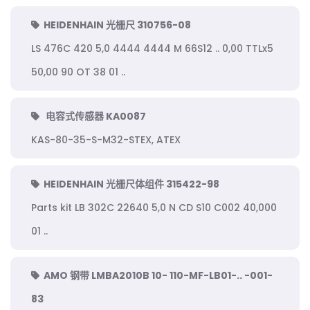
HEIDENHAIN 光栅尺 310756-08
LS 476C 420 5,0 4444 4444 M 66S12 .. 0,00 TTLx5
50,00 90 OT 38 01 ..
电容式传感器 KA0087
KAS-80-35-S-M32-STEX, ATEX
HEIDENHAIN 光栅尺体组件 315422-98
Parts kit LB 302C 22640 5,0 N CD S10 C002 40,000
01 ..
AMO 钢带 LMBA2010B 10- 110-MF-LB01-.. -001-
83