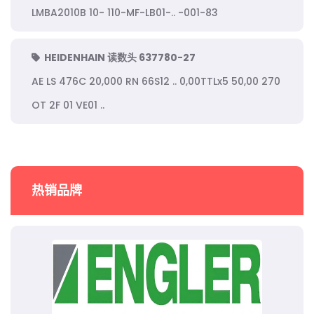
LMBA2010B 10- 110-MF-LB01-.. -001-83
HEIDENHAIN 读数头 637780-27
AE LS 476C 20,000 RN 66S12 .. 0,00TTLx5 50,00 270
OT 2F 01 VE01 ..
热销品牌