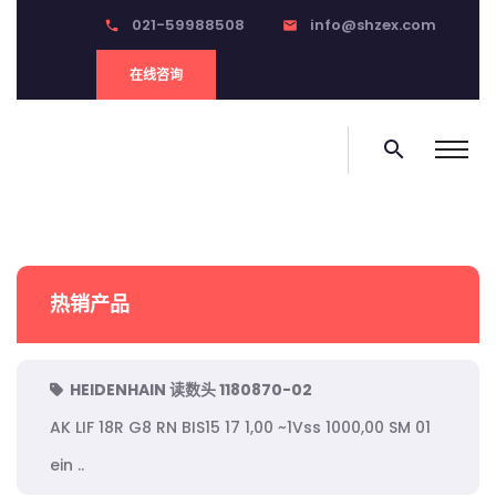
021-59988508
info@shzex.com
phone
email
在线咨询
search
热销产品
HEIDENHAIN 读数头 1180870-02
AK LIF 18R G8 RN BIS15 17 1,00 ~1Vss 1000,00 SM 01
ein ..