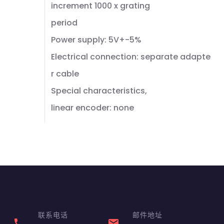
increment 1000 x grating
period
Power supply: 5V+-5%
Electrical connection: separate adapte
r cable
Special characteristics,
linear encoder: none
联系电话
邮件地址
phone
email