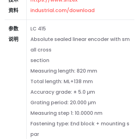
资料
industrial.com/download
参数
LC 415
说明
Absolute sealed linear encoder with sm
all cross
section
Measuring length: 820 mm
Total length: ML+138 mm
Accuracy grade: ± 5.0 µm
Grating period: 20.000 µm
Measuring step 1: 10.0000 nm
Fastening type: End block + mounting s
par