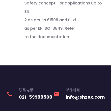
Safety concept: For applications up to
SIL
2 as per EN 61508 and PL d
as per EN ISO 13849. Refer
to the documentation!
联系电话
邮件地址
phone
email
021-59988508
info@shzex.com