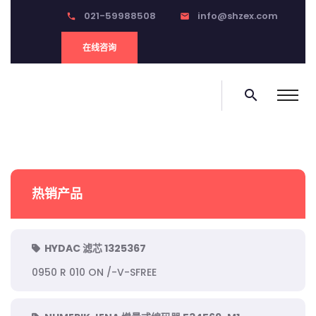
021-59988508
info@shzex.com
phone
email
在线咨询
search
热销产品
HYDAC 滤芯 1325367
0950 R 010 ON /-V-SFREE