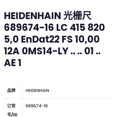
HEIDENHAIN 光栅尺
689674-16 LC 415 820
5,0 EnDat22 FS 10,00
12A 0MS14-LY .. .. 01 ..
AE 1
品牌
HEIDENHAIN
订货
689674-16
号/ID