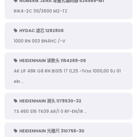
NUMERIK JENA 增量式编码器 534569-M1
RIK4-2C 39/3600 M2-TZ
HYDAC 滤芯 1282806
1000 RN 003 BN4HC /-V
HEIDENHAIN 读数头 1154269-05
AK LIF 48R G8 RN BIS15 17 0,25 ~1Vss 1000,00 9J 01
ein ..
HEIDENHAIN 测头 1178530-32
TS 460 S16 TK09 AR/I 0 RF-EN/IR ..
HEIDENHAIN 光栅尺 310756-30