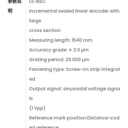
参数说
LS 186C
明
Incremental sealed linear encoder with
large
cross section
Measuring length: 1540 mm
Accuracy grade: ± 3.0 µm
Grating period: 20.000 µm
Fastening type: Screw-on strip integrat
ed
Output signal: sinusoidal voltage signa
ls
(1 Vpp)
Reference mark position:Distance-cod
ed reference