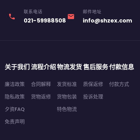
联系电话
邮件地址
phone
email
021-59988508
info@shzex.com
关于我们
流程介绍
物流发货
售后服务
付款信息
廉洁政策
合同解释
发货标准
质保返修
付款方式
隐私政策
货物返修
货物包装
投诉处理
夕资FAQ
特色物流
免责声明