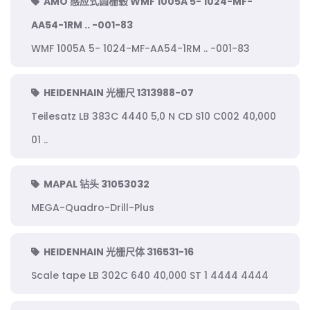
AMO 感应式圆栅毂 WMF 1005A 5- 1024-MF-
AA54-1RM .. -001-83
WMF 1005A 5- 1024-MF-AA54-1RM .. -001-83
HEIDENHAIN 光栅尺 1313988-07
Teilesatz LB 383C 4440 5,0 N CD S10 C002 40,000
01 ..
MAPAL 钻头 31053032
MEGA-Quadro-Drill-Plus
HEIDENHAIN 光栅尺体 316531-16
Scale tape LB 302C 640 40,000 ST 1 4444 4444