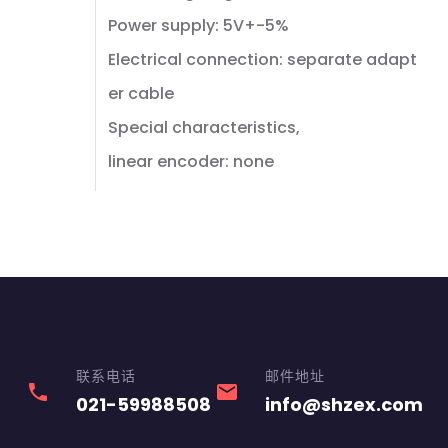
Power supply: 5V+-5%
Electrical connection: separate adapt
er cable
Special characteristics,
linear encoder: none
联系电话
邮件地址
phone
email
021-59988508
info@shzex.com