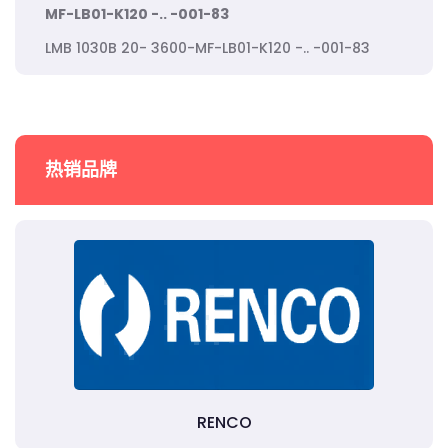
MF-LB01-K120 -.. -001-83
LMB 1030B 20- 3600-MF-LB01-K120 -.. -001-83
热销品牌
RENCO