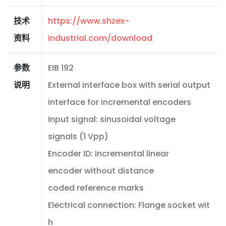
技术
https://www.shzex-
资料
industrial.com/download
参数
EIB 192
说明
External interface box with serial output
interface for incremental encoders
Input signal: sinusoidal voltage
signals (1 Vpp)
Encoder ID: Incremental linear
encoder without distance
coded reference marks
Electrical connection: Flange socket wit
h