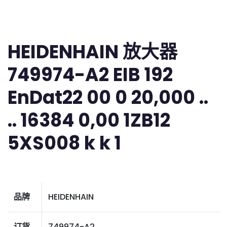
HEIDENHAIN 放大器
749974-A2 EIB 192
EnDat22 00 0 20,000 ..
.. 16384 0,00 1ZB12
5XS008 k k 1
品牌
HEIDENHAIN
订货
749974-A2