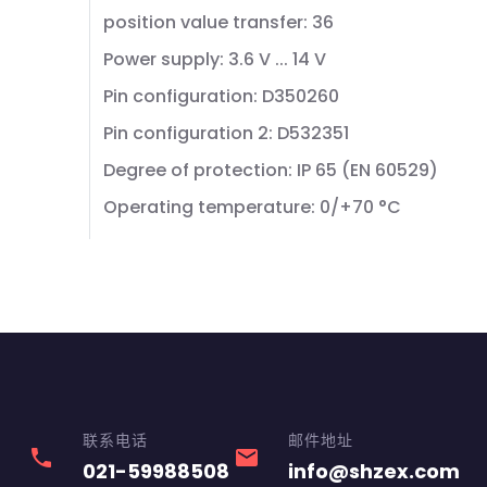
position value transfer: 36
Power supply: 3.6 V ... 14 V
Pin configuration: D350260
Pin configuration 2: D532351
Degree of protection: IP 65 (EN 60529)
Operating temperature: 0/+70 °C
联系电话
邮件地址
phone
email
021-59988508
info@shzex.com