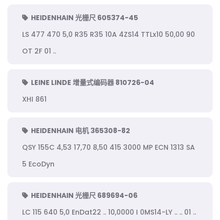
HEIDENHAIN 光栅尺 605374-45
LS 477 470 5,0 R35 R35 10A 4ZS14 TTLx10 50,00 90
OT 2F 01 ..
LEINE LINDE 增量式编码器 810726-04
XHI 861
HEIDENHAIN 电机 365308-82
QSY 155C 4,53 17,70 8,50 415 3000 MP ECN 1313 SA
5 EcoDyn
HEIDENHAIN 光栅尺 689694-06
LC 115 640 5,0 EnDat22 .. 10,0000 I 0MS14-LY .. .. 01 ..