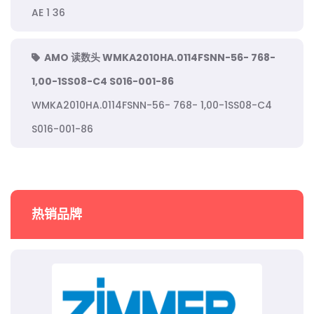
AE 1 36
AMO 读数头 WMKA2010HA.0114FSNN-56- 768-
1,00-1SS08-C4 S016-001-86
WMKA2010HA.0114FSNN-56- 768- 1,00-1SS08-C4
S016-001-86
热销品牌