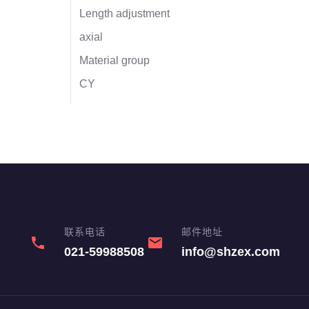
Length adjustment
axial
Material group
CY
联系电话
邮件地址
phone
email
021-59988508
info@shzex.com