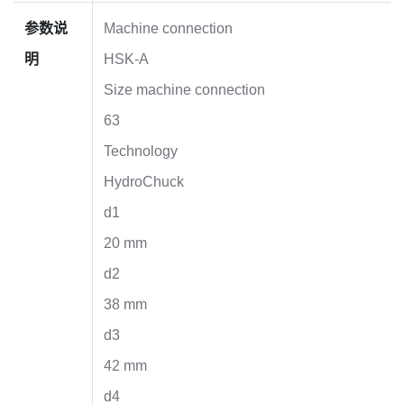
参数说
Machine connection
明
HSK-A
Size machine connection
63
Technology
HydroChuck
d1
20 mm
d2
38 mm
d3
42 mm
d4