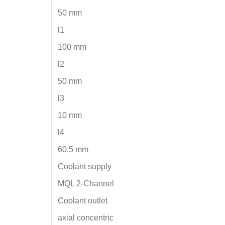
50 mm
l1
100 mm
l2
50 mm
l3
10 mm
l4
60.5 mm
Coolant supply
MQL 2-Channel
Coolant outlet
axial concentric