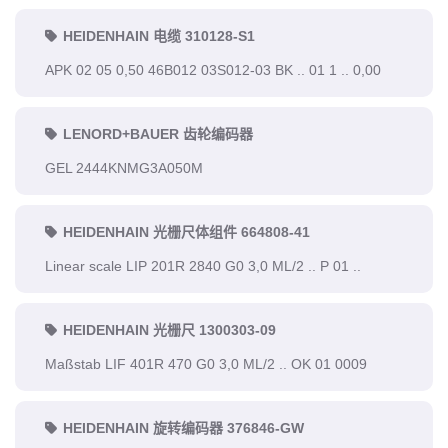
HEIDENHAIN 电缆 310128-S1
APK 02 05 0,50 46B012 03S012-03 BK .. 01 1 .. 0,00
LENORD+BAUER 齿轮编码器
GEL 2444KNMG3A050M
HEIDENHAIN 光栅尺体组件 664808-41
Linear scale LIP 201R 2840 G0 3,0 ML/2 .. P 01 ..
HEIDENHAIN 光栅尺 1300303-09
Maßstab LIF 401R 470 G0 3,0 ML/2 .. OK 01 0009
HEIDENHAIN 旋转编码器 376846-GW