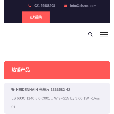
021-59988508
info@shzex.com
phone
email
在线咨询
search
热销产品
HEIDENHAIN 光栅尺 1366582-42
LS 683C 1140 5,0 C001 .. W 9FS15 Ey 3,00 1W ~1Vss
01 ..